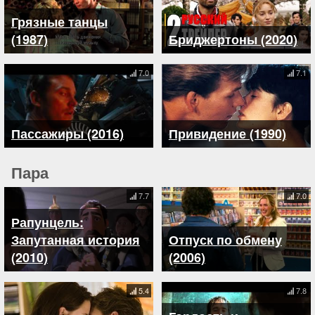
Грязные танцы
(1987)
Бриджертоны (2020)
7.0
7.1
Пассажиры (2016)
Привидение (1990)
Пара
7.7
7.0
Рапунцель:
Запутанная история
Отпуск по обмену
(2010)
(2006)
5.4
7.8