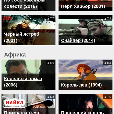
совести (2016)
Перл Харбор (2001)
7.7
7.3
Черный ястреб
(2001)
Снайпер (2014)
Африка
8.0
8.5
Кровавый алмаз
(2006)
Король лев (1994)
6.8
7.6
Призрак и тьма
Последний король