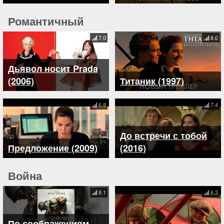
Романтичный
7.0
8.0
Дьявол носит Prada
(2006)
Титаник (1997)
6.8
7.4
До встречи с тобой
Предложение (2009)
(2016)
Война
8.1
6.3
По соображениям