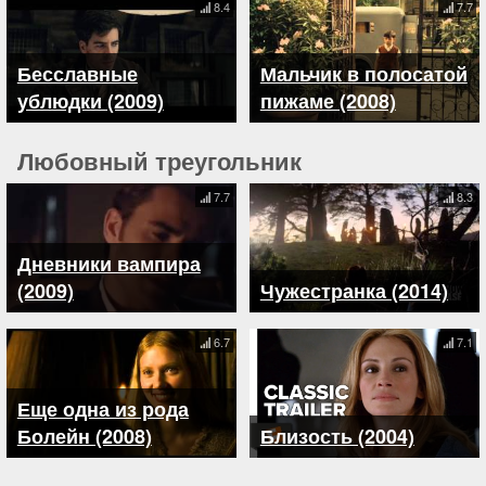
8.4
7.7
Бесславные
Мальчик в полосатой
ублюдки (2009)
пижаме (2008)
Любовный треугольник
7.7
8.3
Дневники вампира
(2009)
Чужестранка (2014)
6.7
7.1
Еще одна из рода
Болейн (2008)
Близость (2004)