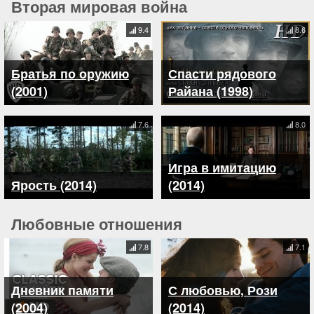
Вторая мировая война
9.4
8.6
Братья по оружию
Спасти рядового
(2001)
Райана (1998)
7.6
8.0
Игра в имитацию
Ярость (2014)
(2014)
Любовные отношения
7.8
7.1
Дневник памяти
С любовью, Рози
(2004)
(2014)