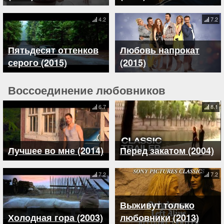
4.2
7.2
Пятьдесят оттенков
Любовь напрокат
серого (2015)
(2015)
Воссоединение любовников
6.7
8.1
Лучшее во мне (2014)
Перед закатом (2004)
7.2
7.2
Выживут только
Холодная гора (2003)
любовники (2013)