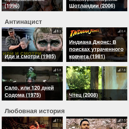
(1996)
Шотландии (2006)
Антинацист
8.3
8.4
Индиана Джонс: В
поисках утраченного
Иди и смотри (1985)
ковчега (1981)
5.8
7.6
Сало, или 120 дней
Содома (1975)
Чтец (2008)
Любовная история
7.1
7.5