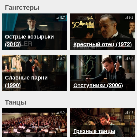
Гангстеры
8.7
9.2
Острые козырьки
(2013)
Крестный отец (1972)
8.7
8.5
Славные парни
(1990)
Отступники (2006)
Танцы
6.5
7.1
Грязные танцы