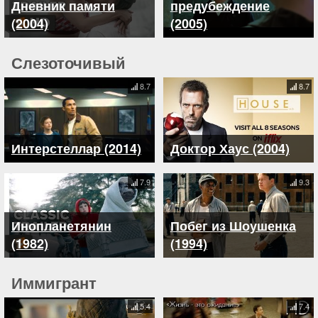
Дневник памяти
предубеждение
(2004)
(2005)
Слезоточивый
8.7
8.7
Интерстеллар (2014)
Доктор Хаус (2004)
7.9
9.3
Инопланетянин
Побег из Шоушенка
(1982)
(1994)
Иммигрант
5.4
7.4