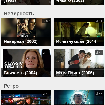
(1999)
Чикаго (2002)
Неверность
6.7
8.1
Неверная (2002)
Исчезнувшая (2014)
7.1
7.6
Близость (2004)
Матч Поинт (2005)
Ретро
8.8
8.6