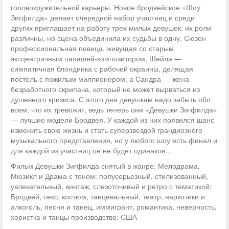
головокружительной карьеры. Новое бродвейское «Шоу
Зигфилда» делает очередной набор участниц и среди
других приглашает на работу трех милых девушек: их роли
различны, но сцена объединила их судьбы в одну. Сюзен
профессиональная певица, живущая со старым
эксцентричным папашей-композитором, Шейла —
симпатичная блондинка с рабочей окраины, делящая
постель с пожилым миллионером, а Сандра — жена
безработного скрипача, который не может вырваться из
душевного кризиса. С этого дня девушкам надо забыть обо
всем, что их тревожит, ведь теперь они «Девушки Зигфилда»
— лучшие модели Бродвея. У каждой из них появился шанс
изменить свою жизнь и стать суперзвездой грандиозного
музыкального представления, но у любого шоу есть финал и
для каждой из участниц он не будет одинаков…
Фильм Девушки Зигфилда снятый в жанре: Мелодрама,
Мюзикл и Драма с тоном: полусерьезный, стилизованный,
увлекательный, винтаж, слезоточивый и ретро с тематикой:
Бродвей, секс, костюм, танцевальный, театр, наркотики и
алкоголь, песня и танец, иммигрант, романтика, неверность,
хористка и танцы производство: США