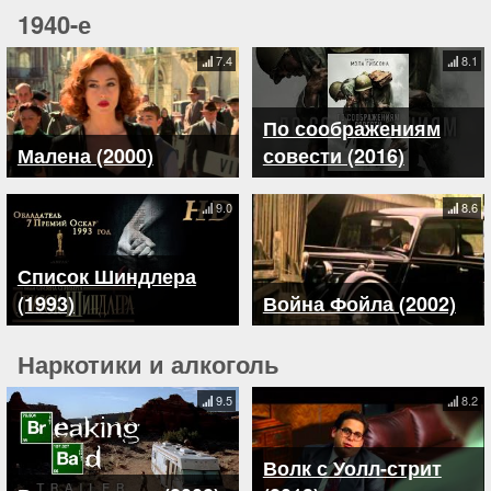
1940-е
7.4
8.1
По соображениям
Малена (2000)
совести (2016)
9.0
8.6
Список Шиндлера
(1993)
Война Фойла (2002)
Наркотики и алкоголь
9.5
8.2
Волк с Уолл-стрит