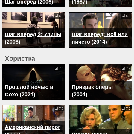
Шаг вперед (2006)
(1987)
6.2
5.9
Шаг вперед 2: Улицы
Шаг вперёд: Всё или
(2008)
ничего (2014)
Хористка
7.0
7.2
Прошлой ночью в
Призрак оперы
Сохо (2021)
(2004)
7.0
7.2
Американский пирог