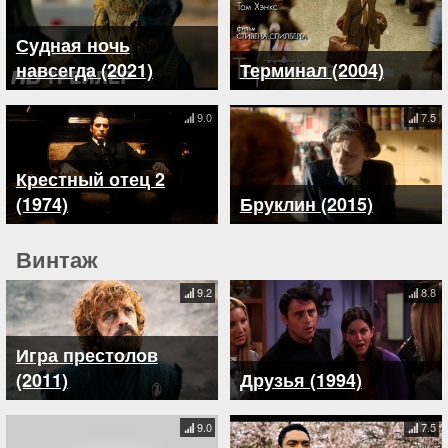
Судная ночь
навсегда (2021)
Терминал (2004)
9.0
7.5
Крестный отец 2
(1974)
Бруклин (2015)
Винтаж
9.2
8.8
Игра престолов
(2011)
Друзья (1994)
9.0
7.5