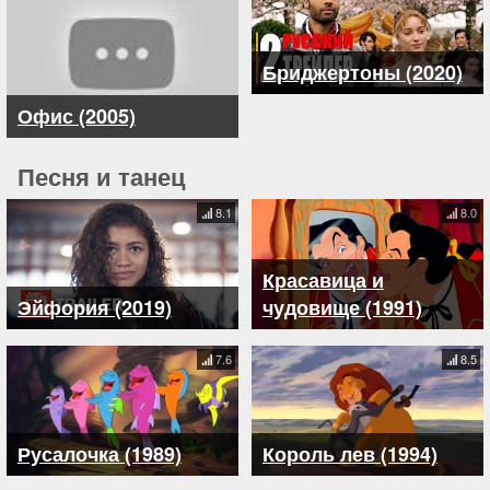
Бриджертоны (2020)
Офис (2005)
Песня и танец
8.1
8.0
Красавица и
Эйфория (2019)
чудовище (1991)
7.6
8.5
Русалочка (1989)
Король лев (1994)