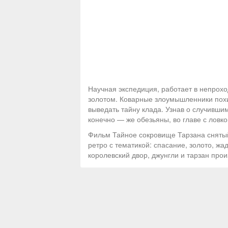
Научная экспедиция, работает в непрох
золотом. Коварные злоумышленники похи
выведать тайну клада. Узнав о случивш
конечно — же обезьяны, во главе с ловк
Фильм Тайное сокровище Тарзана снятый
ретро с тематикой: спасание, золото, жа
королевский двор, джунгли и тарзан про