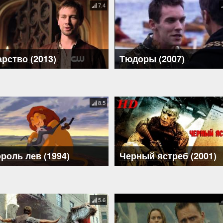
7.4
рство (2013)
Тюдоры (2007)
8.5
роль лев (1994)
Черный ястреб (2001)
5.6