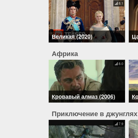
8.1
Великая (2020)
Ца
Африка
8.0
Кровавый алмаз (2006)
Ко
Приключение в джунглях
7.9