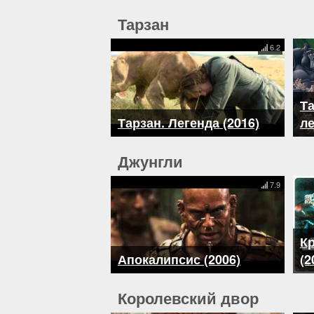
Тарзан
6.2
Та
Тарзан. Легенда (2016)
ле
Джунгли
7.9
К
Апокалипсис (2006)
(2
Королевский двор