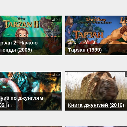
5.5
рзан 2: Начало
генды (2005)
Тарзан (1999)
6.5
руиз по джунглям
021)
Книга джунглей (2016)