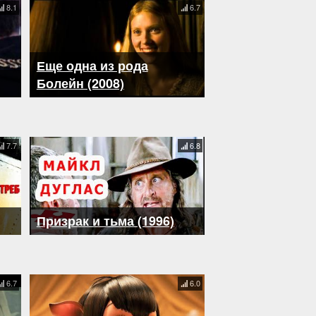
8.1
6.7
Еще одна из рода
Болейн (2008)
7.7
6.8
Призрак и тьма (1996)
6.7
6.0