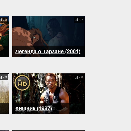
7.3
6.7
Легенда о Тарзане (2001)
7.3
7.8
Хищник (1987)