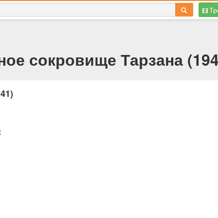
Тр
ое сокровище Тарзана (194
41)
к