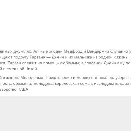
одимых джунглях. Алчные злодеи Медфорд и Вандермир случайно уз
щают подругу Тарзана — Джейн и их мальчика из родной хижины, 
имся, Тарзан спешит на помощь любимым; в спасении Джейн ему по
ой и смешной Читой.
 в жанре: Мелодрама, Приключение и Боевик с тоном: полусерье
дность, обезьяна, молодежь, королевская семья, исследователь, з
изводство: США