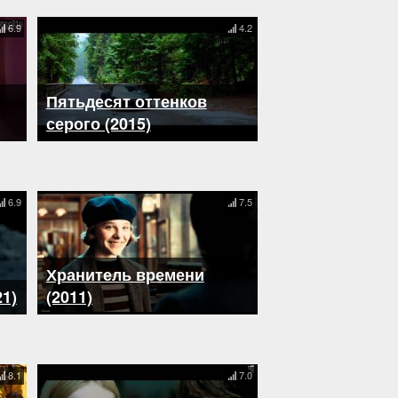
6.9
4.2
Пятьдесят оттенков
серого (2015)
6.9
7.5
Хранитель времени
1)
(2011)
8.1
7.0