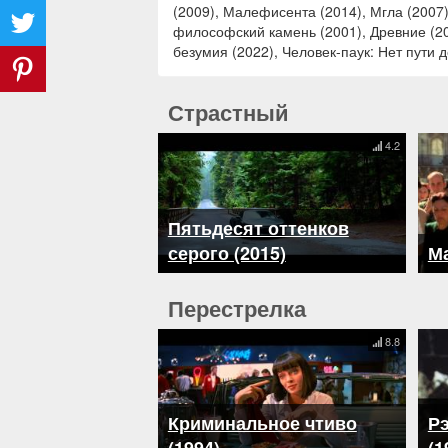
(2009), Малефисента (2014), Мгла (2007)
философский камень (2001), Древние (20
безумия (2022), Человек-паук: Нет пути 
Страстный
4.2
Пятьдесят оттенков
серого (2015)
Ма
Перестрелка
8.8
Криминальное чтиво
Р