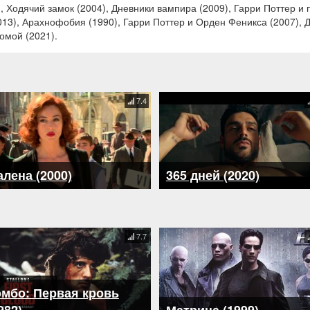
, Ходячий замок (2004), Дневники вампира (2009), Гарри Поттер и 
13), Арахнофобия (1990), Гарри Поттер и Орден Феникса (2007), 
домой (2021).
7.4
лена (2000)
365 дней (2020)
7.7
эмбо: Первая кровь