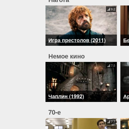
9.2
Игра престолов (2011)
Бе
Немое кино
7.5
Чаплин (1992)
Ар
70-е
7.7