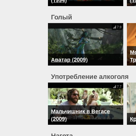
(1994)
(1
Голый
7.9
Мо
Аватар (2009)
Т
Употребление алкоголя
7.7
Мальчишник в Вегасе
(2009)
Кр
Нагота