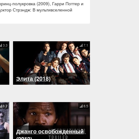
принц-полукровка (2009), Гарри Поттер и
Доктор Стрэндж: В мультивселенной
3.3
7.1
Элита (2018)
8.7
8.5
Джанго освобожденный