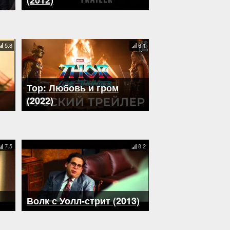
(2012)
5.8
6.1
Тор: Любовь и гром
(2022)
7.5
8.2
Волк с Уолл-стрит (2013)