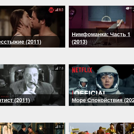
8.5
Нимфоманка: Часть 1
сстыжие (2011)
(2013)
7.8
тист (2011)
Море Спокойствия (202
8.7