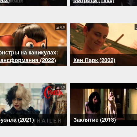
982)
Матрица (1999)
6.0
нстры на каникулах:
рансформания (2022)
Кен Парк (2002)
7.3
уэлла (2021)
Заклятие (2013)