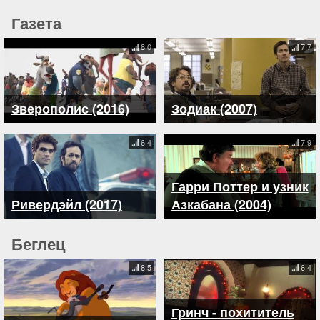
Газета
8.0
7.7
Зверополис (2016)
Зодиак (2007)
6.4
7.9
Гарри Поттер и узник
Ривердэйл (2017)
Азкабана (2004)
Беглец
8.5
6.4
Гринч - похититель