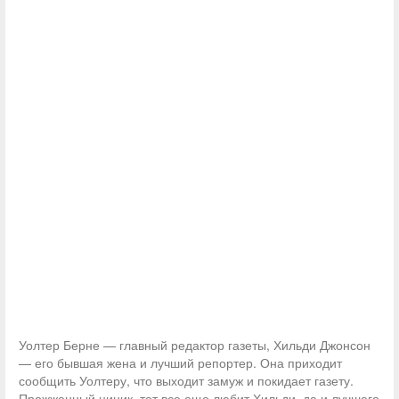
Уолтер Берне — главный редактор газеты, Хильди Джонсон
— его бывшая жена и лучший репортер. Она приходит
сообщить Уолтеру, что выходит замуж и покидает газету.
Прожженный циник, тот все еще любит Хильди, да и лучшего