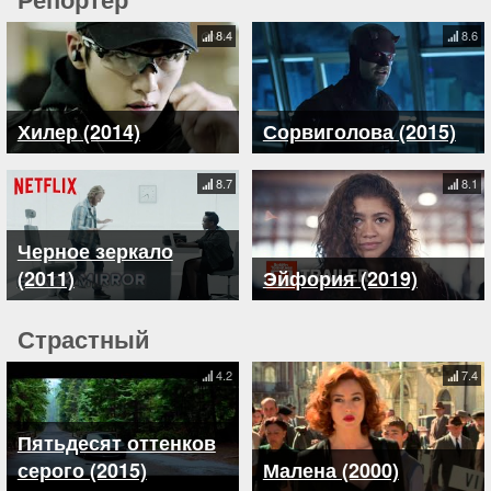
8.4
8.6
Хилер (2014)
Сорвиголова (2015)
8.7
8.1
Черное зеркало
(2011)
Эйфория (2019)
Страстный
4.2
7.4
Пятьдесят оттенков
серого (2015)
Малена (2000)