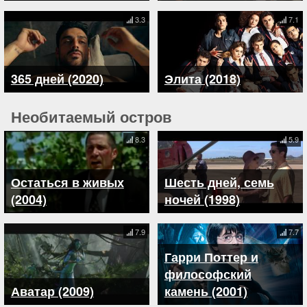
3.3
7.1
365 дней (2020)
Элита (2018)
Необитаемый остров
8.3
5.9
Остаться в живых
Шесть дней, семь
(2004)
ночей (1998)
7.9
7.7
Гарри Поттер и
философский
Аватар (2009)
камень (2001)