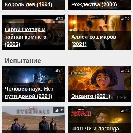
Король лев (1994)
Рождества (2000)
7.5
7.0
Гарри Поттер и
тайная комната
Аллея кошмаров
(2002)
(2021)
Испытание
8.1
7.2
Человек-паук: Нет
пути домой (2021)
Энканто (2021)
6.2
7.3
Шан-Чи и легенда