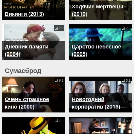
Ходячие мертвецы
Викинги (2013)
(2010)
7.8
7.3
Дневник памяти
Царство небесное
(2004)
(2005)
Сумасброд
6.3
5.9
Очень страшное
Новогодний
кино (2000)
корпоратив (2016)
7.0
3.6