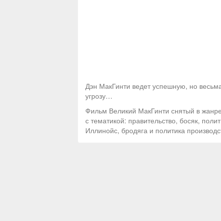
Дэн МакГинти ведет успешную, но весьма
угрозу…
Фильм Великий МакГинти снятый в жанре:
с тематикой: правительство, босяк, поли
Иллинойс, бродяга и политика производ