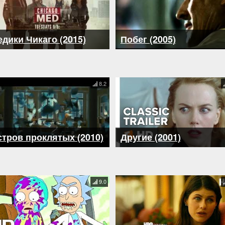
дики Чикаго (2015)
Побег (2005)
8.2
тров проклятых (2010)
Другие (2001)
9.0