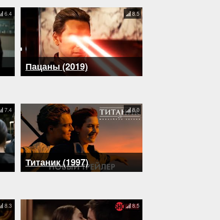
6.4
8.5
Пацаны (2019)
7.4
8.0
Титаник (1997)
8.3
8.5