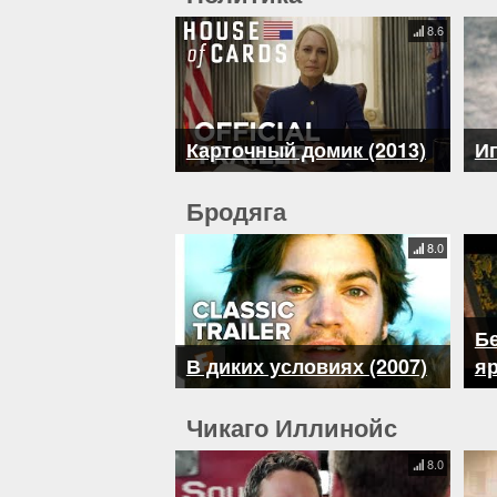
8.6
Карточный домик (2013)
Иг
Бродяга
8.0
Б
В диких условиях (2007)
яр
Чикаго Иллинойс
8.0