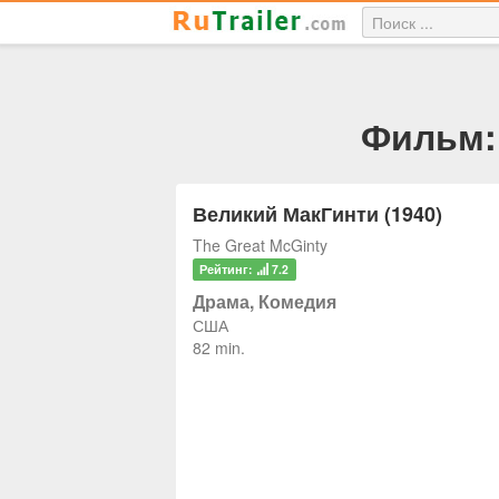
Фильм: 
Великий МакГинти (1940)
The Great McGinty
Рейтинг:
7.2
Драма, Комедия
США
82 min.