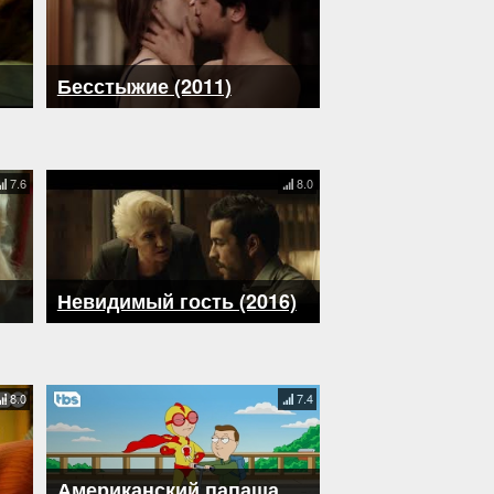
Бесстыжие (2011)
7.6
8.0
Невидимый гость (2016)
8.0
7.4
Американский папаша