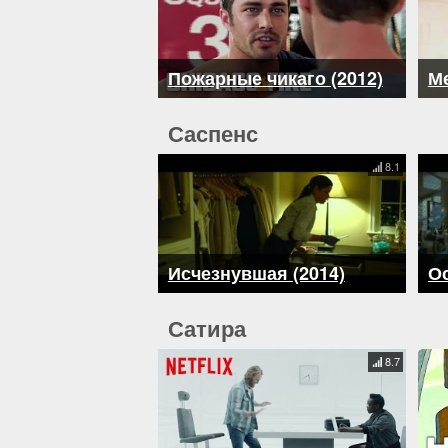
Пожарные чикаго (2012)
Ме
Саспенс
8.1
Исчезнувшая (2014)
Ос
Сатира
8.7