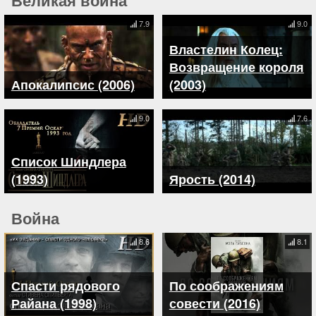
7.9
9.0
Властелин Колец:
Возвращение короля
Апокалипсис (2006)
(2003)
9.0
7.6
Список Шиндлера
(1993)
Ярость (2014)
Война
8.6
8.1
Спасти рядового
По соображениям
Райана (1998)
совести (2016)