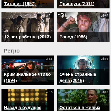
Титаник (1997)
Прислуга (2011)
8.1
8.0
12 лет рабства (2013)
Взвод (1986)
Ретро
8.8
8.6
Криминальное чтиво
Очень странные
(1994)
дела (2016)
8.5
8.3
Назад в будущее
Остаться в живых