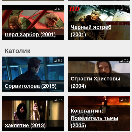
6.3
7.7
Черный ястреб
Перл Харбор (2001)
(2001)
Католик
8.6
7.3
Страсти Христовы
Сорвиголова (2015)
(2004)
7.5
7.0
Константин:
Повелитель тьмы
Заклятие (2013)
(2005)