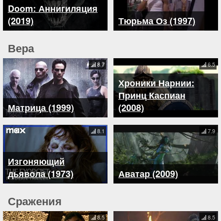
Doom: Аннигиляция
(2019)
Тюрьма Оз (1997)
Вера
8.7
6.5
Хроники Нарнии:
Принц Каспиан
Матрица (1999)
(2008)
8.1
7.9
Изгоняющий
дьявола (1973)
Аватар (2009)
Сражения
8.5
8.5