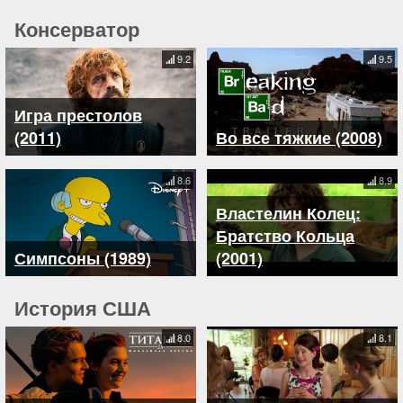
Консерватор
9.2
9.5
Игра престолов
(2011)
Во все тяжкие (2008)
8.6
8.9
Властелин Колец:
Братство Кольца
Симпсоны (1989)
(2001)
История США
8.0
8.1