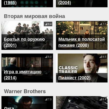
(1985)
(2004)
Вторая мировая война
9.4
7.7
Братья по оружию
Мальчик в полосатой
(2001)
пижаме (2008)
8.0
8.5
Игра в имитацию
(2014)
Пианист (2002)
Warner Brothers
7.9
8.4
Лига