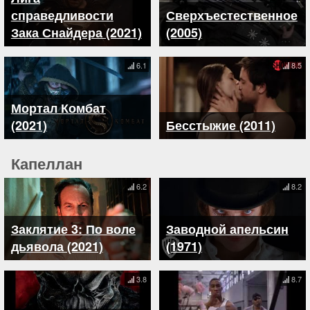
справедливости
Сверхъестественное
Зака Снайдера (2021)
(2005)
6.1
8.5
Мортал Комбат
(2021)
Бесстыжие (2011)
Капеллан
6.2
8.2
Заклятие 3: По воле
Заводной апельсин
дьявола (2021)
(1971)
3.8
8.7