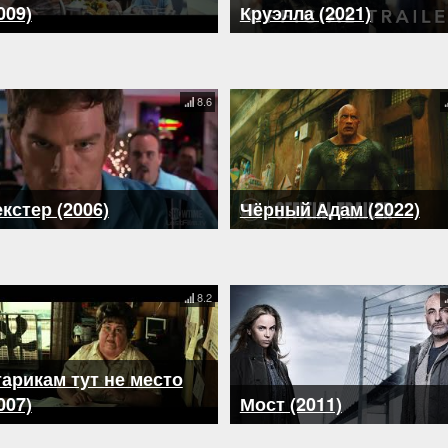
009)
Круэлла (2021)
8.6
кстер (2006)
Чёрный Адам (2022)
8.2
арикам тут не место
007)
Мост (2011)