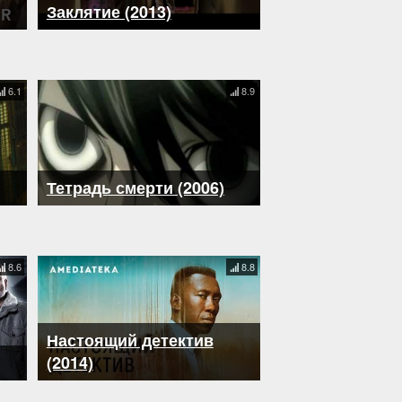
Заклятие (2013)
6.1
8.9
Тетрадь смерти (2006)
8.6
8.8
Настоящий детектив
(2014)