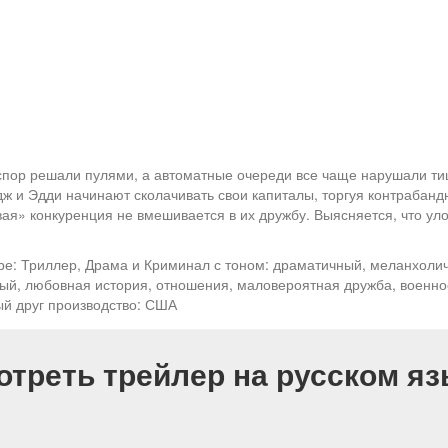
 спор решали пулями, а автоматные очереди все чаще нарушали ти
ж и Эдди начинают сколачивать свои капиталы, торгуя контрабан
вая» конкуренция не вмешивается в их дружбу. Выясняется, что уло
е: Триллер, Драма и Криминал с тоном: драматичный, меланхоличн
ный, любовная история, отношения, маловероятная дружба, военно
ый друг производство: США
отреть трейлер на русском яз