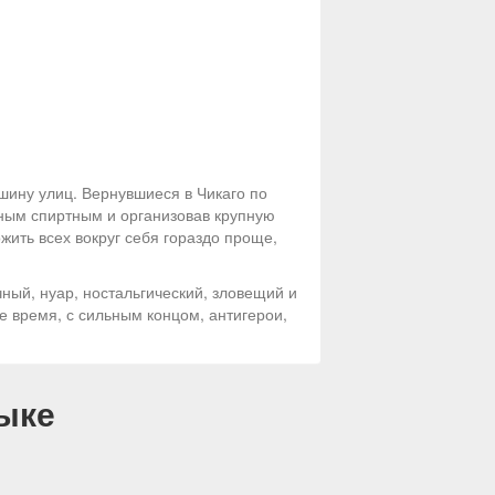
шину улиц. Вернувшиеся в Чикаго по
дным спиртным и организовав крупную
жить всех вокруг себя гораздо проще,
ый, нуар, ностальгический, зловещий и
е время, с сильным концом, антигерои,
ыке