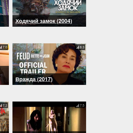
Ходячий замок (2004)
7.0
8.3
Вражда (2017)
7.3
7.5