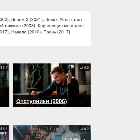
00), Веном 2 (2021), Волк с Уолл-стрит
атой пижаме (2008), Корпорация монстров
17), Начало (2010), Прочь (2017),
8.7
8.5
Отступники (2006)
8.6
8.2