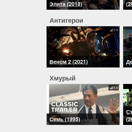
Элита (2018)
(2
Антигерои
5.9
Веном 2 (2021)
Де
Хмурый
8.6
Ст
Семь (1995)
(2