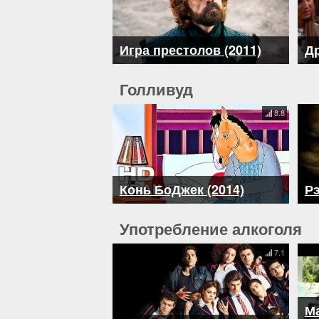
Игра престолов (2011)
Др
Голливуд
8.8
Конь БоДжек (2014)
Рэ
Употребление алкоголя
7.1
М