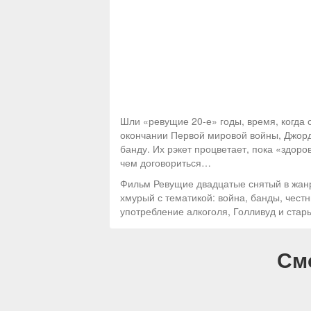
Шли «ревущие 20-е» годы, время, когда
окончании Первой мировой войны, Джорд
банду. Их рэкет процветает, пока «здоро
чем договориться…
Фильм Ревущие двадцатые снятый в жанр
хмурый с тематикой: война, банды, чест
употребление алкоголя, Голливуд и стар
См