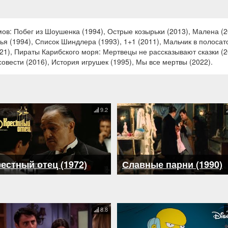
в: Побег из Шоушенка (1994), Острые козырьки (2013), Малена (20
узья (1994), Список Шиндлера (1993), 1+1 (2011), Мальчик в полос
021), Пираты Карибского моря: Мертвецы не рассказывают сказки (20
овести (2016), История игрушек (1995), Мы все мертвы (2022).
9.2
естный отец (1972)
Славные парни (1990)
8.8