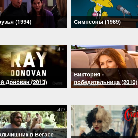
узья (1994)
Симпсоны (1989)
8.3
Виктория -
й Донован (2013)
победительница (2010)
7.7
альчишник в Вегасе