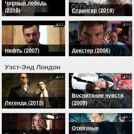
Черный лебедь
(2010)
Стрингер (2014)
8.2
8.6
Нефть (2007)
Декстер (2006)
Уэст-Энд Лондон
6.9
7.2
Воспитание чувств
Легенда (2015)
(2009)
7.1
6.1
Отвязные