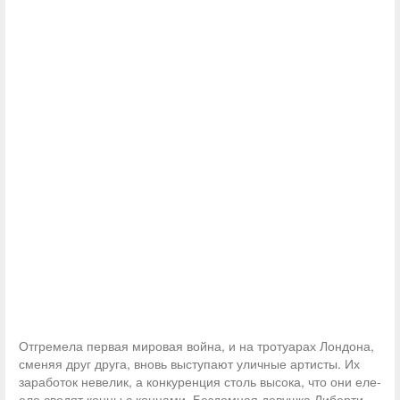
Отгремела первая мировая война, и на тротуарах Лондона,
сменяя друг друга, вновь выступают уличные артисты. Их
заработок невелик, а конкуренция столь высока, что они еле-
еле сводят концы с концами. Бездомная девушка Либерти,