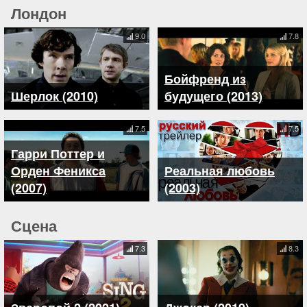
Лондон
9.0
7.8
Бойфренд из
Шерлок (2010)
будущего (2013)
7.5
7.5
Гарри Поттер и
Орден Феникса
Реальная любовь
(2007)
(2003)
Сцена
7.3
8.3