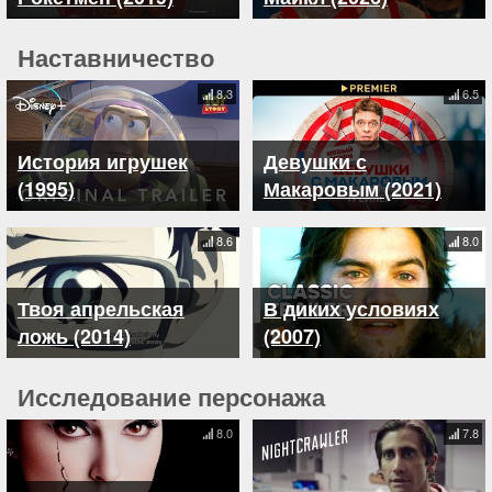
Наставничество
8.3
6.5
История игрушек
Девушки с
(1995)
Макаровым (2021)
8.6
8.0
Твоя апрельская
В диких условиях
ложь (2014)
(2007)
Исследование персонажа
8.0
7.8