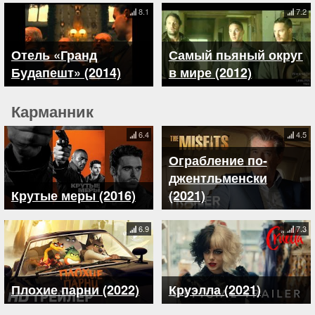
8.1
7.2
Отель «Гранд
Самый пьяный округ
Будапешт» (2014)
в мире (2012)
Карманник
6.4
4.5
Ограбление по-
джентльменски
Крутые меры (2016)
(2021)
6.9
7.3
Плохие парни (2022)
Круэлла (2021)