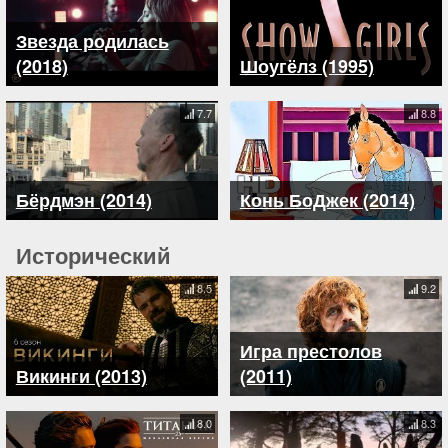
Звезда родилась
(2018)
Шоугёлз (1995)
7.7
8.8
Бёрдмэн (2014)
Конь БоДжек (2014)
Исторический
8.5
9.2
Игра престолов
Викинги (2013)
(2011)
8.0
8.3