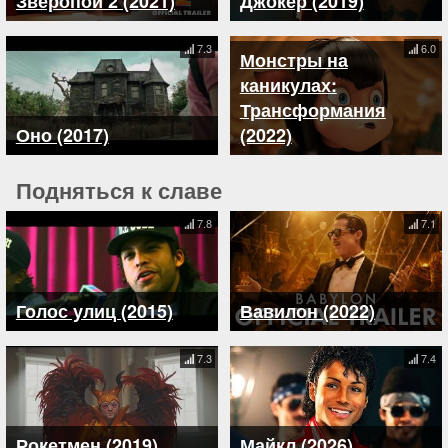
Зверопой 2 (2021)
Джокер (2019)
7.3
6.0
Монстры на
каникулах:
Трансформания
Оно (2017)
(2022)
Подняться к славе
7.8
7.1
Голос улиц (2015)
Вавилон (2022)
7.3
7.4
Рокетмен (2019)
Майкл (2026)