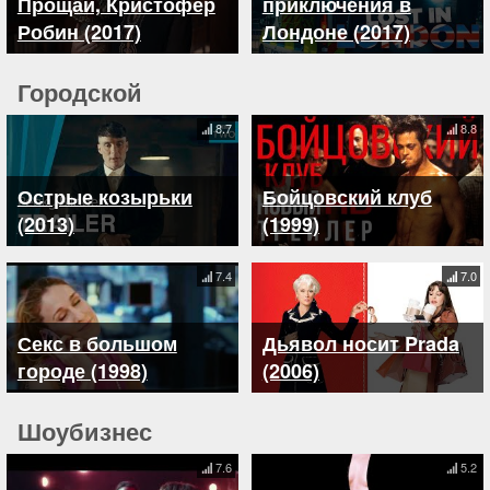
Прощай, Кристофер
приключения в
Робин (2017)
Лондоне (2017)
Городской
8.7
8.8
Острые козырьки
Бойцовский клуб
(2013)
(1999)
7.4
7.0
Секс в большом
Дьявол носит Prada
городе (1998)
(2006)
Шоубизнес
7.6
5.2