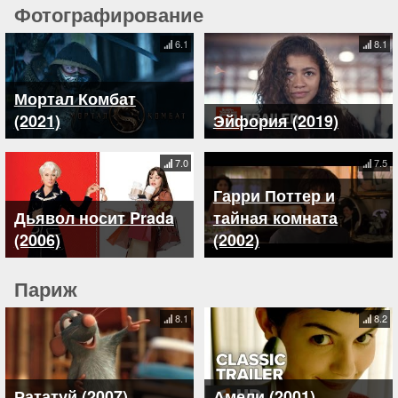
Фотографирование
6.1
8.1
Мортал Комбат
(2021)
Эйфория (2019)
7.0
7.5
Гарри Поттер и
Дьявол носит Prada
тайная комната
(2006)
(2002)
Париж
8.1
8.2
Рататуй (2007)
Амели (2001)