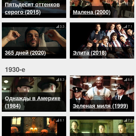
Пятьдесят оттенков
серого (2015)
Малена (2000)
3.3
7.1
365 дней (2020)
Элита (2018)
1930-е
8.3
8.6
Однажды в Америке
(1984)
Зеленая миля (1999)
8.1
7.2