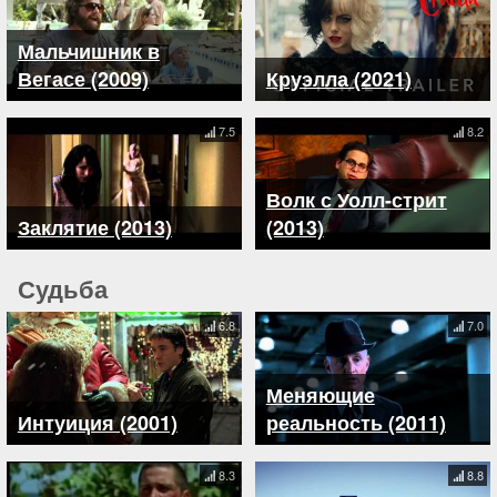
Мальчишник в
Вегасе (2009)
Круэлла (2021)
7.5
8.2
Волк с Уолл-стрит
Заклятие (2013)
(2013)
Судьба
6.8
7.0
Меняющие
Интуиция (2001)
реальность (2011)
8.3
8.8