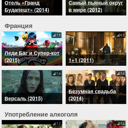
Отель «Гранд
Самый пьяный округ
Будапешт» (2014)
в мире (2012)
Франция
7.5
8.5
Леди Баг и Супер-кот
(2015)
1+1 (2011)
7.9
7.0
Безумная свадьба
Версаль (2015)
(2014)
Употребление алкоголя
7.7
7.3