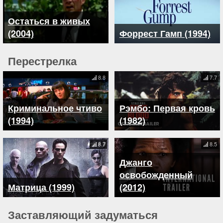
Остаться в живых
(2004)
Форрест Гамп (1994)
Перестрелка
8.8
7.7
Криминальное чтиво
Рэмбо: Первая кровь
(1994)
(1982)
8.7
8.5
Джанго
освобожденный
Матрица (1999)
(2012)
Заставляющий задуматься