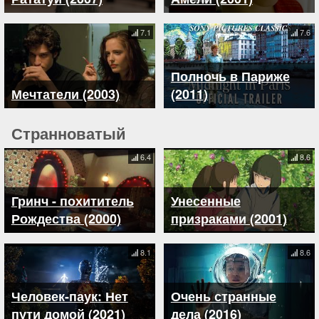
7.1
7.6
Полночь в Париже
Мечтатели (2003)
(2011)
Странноватый
6.4
8.6
Гринч - похититель
Унесенные
Рождества (2000)
призраками (2001)
8.1
8.6
Человек-паук: Нет
Очень странные
пути домой (2021)
дела (2016)