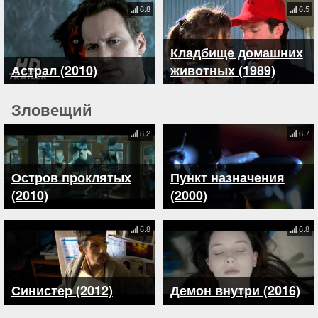
6.8
6.5
Кладбище домашних
Астрал (2010)
животных (1989)
Зловещий
8.2
6.7
Остров проклятых
Пункт назначения
(2010)
(2000)
6.8
6.8
Синистер (2012)
Демон внутри (2016)