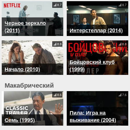
8.7
8.7
Черное зеркало
(2011)
Интерстеллар (2014)
8.8
8.8
Бойцовский клуб
Начало (2010)
(1999)
Макабрический
8.6
7.6
Пила: Игра на
Семь (1995)
выживание (2004)