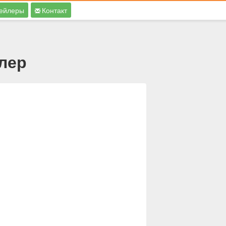
ейлеры
Контакт
йлер