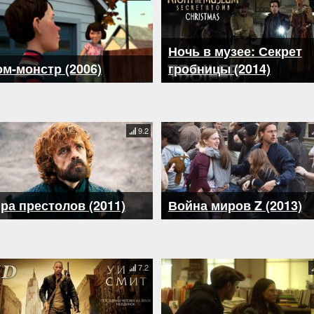
Ночь в музее: Секрет
м-монстр (2006)
гробницы (2014)
9.2
ра престолов (2011)
Война миров Z (2013)
7.2