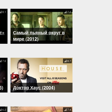
8.1
7.2
т»
Самый пьяный округ в
мире (2012)
7.6
8.7
5)
Доктор Хаус (2004)
6.2
7.4