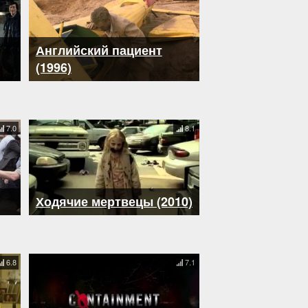
Английский пациент
(1996)
7.0
8.1
Ходячие мертвецы (2010)
6.8
7.1