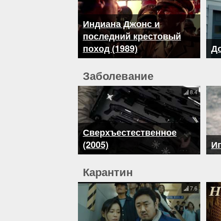
Индиана Джонс и
последний крестовый
поход (1989)
До
Заболевание
8.4
Сверхъестественное
(2005)
Иг
Карантин
7.6