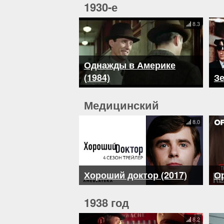
1930-е
8.3
Однажды в Америке
(1984)
Зе
Медицинский
8.0
Хороший доктор (2017)
Ор
1938 год
8.2