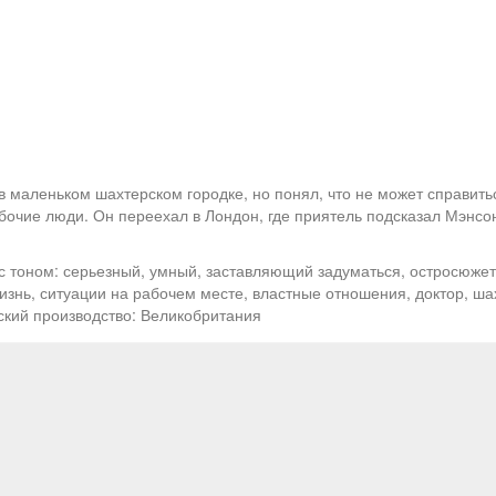
 маленьком шахтерском городке, но понял, что не может справит
очие люди. Он переехал в Лондон, где приятель подсказал Мэнсону
с тоном: серьезный, умный, заставляющий задуматься, остросюже
жизнь, ситуации на рабочем месте, властные отношения, доктор, ша
ский производство: Великобритания