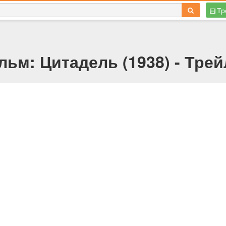
Тр
ьм: Цитадель (1938) - Тре