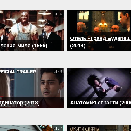
8.6
Отель «Гранд Будапеш
леная миля (1999)
(2014)
7.8
динатор (2018)
Анатомия страсти (200
6.7