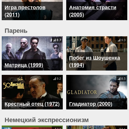
Игра престолов
Анатомия страсти
(2011)
(2005)
Парень
8.7
9.3
Побег из Шоушенка
Матрица (1999)
(1994)
9.2
8.5
Крестный отец (1972)
Гладиатор (2000)
Немецкий экспрессионизм
7.3
7.1