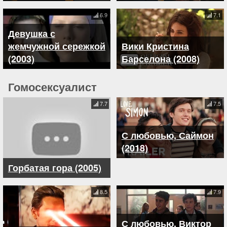
6.9
7.1
Девушка с
жемчужной сережкой
Вики Кристина
(2003)
Барселона (2008)
Гомосексуалист
7.7
7.5
С любовью, Саймон
(2018)
Горбатая гора (2005)
8.5
7.9
С любовью, Виктор