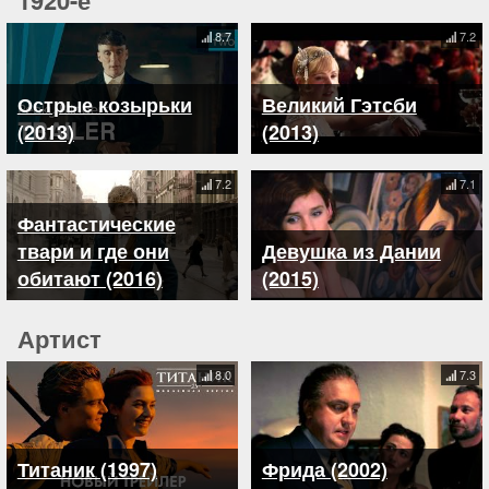
1920-е
8.7
7.2
Острые козырьки
Великий Гэтсби
(2013)
(2013)
7.2
7.1
Фантастические
твари и где они
Девушка из Дании
обитают (2016)
(2015)
Артист
8.0
7.3
Титаник (1997)
Фрида (2002)