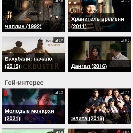
7.5
7.5
Хранитель времени
Чаплин (1992)
(2011)
8.0
8.3
Бахубали: начало
(2015)
Дангал (2016)
Гей-интерес
8.2
7.1
Молодые монархи
(2021)
Элита (2018)
7.8
8.5