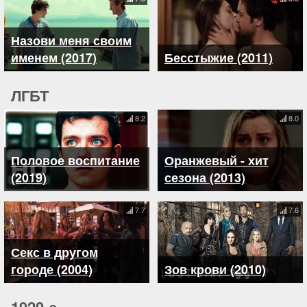
Назови меня своим
именем (2017)
Бесстыжие (2011)
ЛГБТ
8.2
8.0
Половое воспитание
Оранжевый - хит
(2019)
сезона (2013)
7.7
7.6
Секс в другом
городе (2004)
Зов крови (2010)