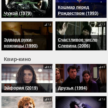
Кошмар перед
Чужой (1979)
Рождеством (1993)
7.8
7.7
Эдвард руки-
Счастливое число
ножницы (1990)
Слевина (2006)
Квир-кино
8.1
8.8
Эйфория (2019)
Друзья (1994)
9.2
7.6