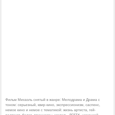
Фильм Михаэль снятый в жанре: Мелодрама и Драма с
тоном: серьезный, квир-кино, экспрессионизм, саспенс,
немое кино и немое с тематикой: жизнь артиста, гей-
подтекст, балет, принцессы, модель, ЛГБТК, немецкий