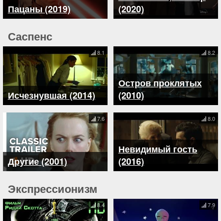
Пацаны (2019)
(2020)
Саспенс
8.1
8.2
Остров проклятых
Исчезнувшая (2014)
(2010)
7.6
8.0
Невидимый гость
Другие (2001)
(2016)
Экспрессионизм
8.4
7.9