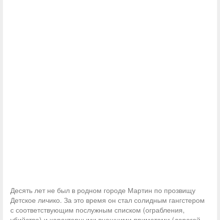
Десять лет не был в родном городе Мартин по прозвищу
Детское личико. За это время он стал солидным гангстером
с соответствующим послужным списком (ограбления,
убийства) и характерными внешними приметами (дорогой