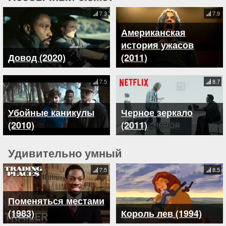
7.3
7.9
Американская
история ужасов
Довод (2020)
(2011)
7.5
8.7
Убойные каникулы
Черное зеркало
(2010)
(2011)
Удивительно умный
7.5
8.5
Поменяться местами
(1983)
Король лев (1994)