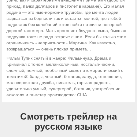
прикид, пачки долларов и пистолет в кармане). Его малая
родина — это нью-йоркские трущобы, где мечта людей
вырваться из бедности так и остается мечтой, где любой
подросток без колебаний готов пойти по жизни неверной
дорогой гангстера. Мать прогоняет блудного сына, бывшая
подружка тоже не рада встрече с ним. Если бы только этим
ограничились «неприятности» Мартина. Как известно,
возвращаться — очень плохая примета…
Фильм Тупик снятый в жанре: Фильм-нуар, Драма и
Криминал с тоном: меланхоличный, ностальгический,
сложный, нежный, необычный сюжет и юмористический с
тематикой: банды, честный, ботаник, зануда, отношения,
маловероятная дружба, писатель, горькая радость,
удивительно умный, супергерой, ботаник, употребление
алкоголя и гангстер производство: США
Смотреть трейлер на
русском языке