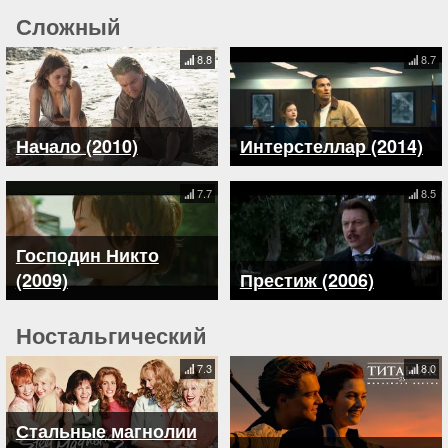
Сложный
8.8
8.7
Начало (2010)
Интерстеллар (2014)
7.7
8.5
Господин Никто
(2009)
Престиж (2006)
Ностальгический
7.3
8.0
Стальные магнолии