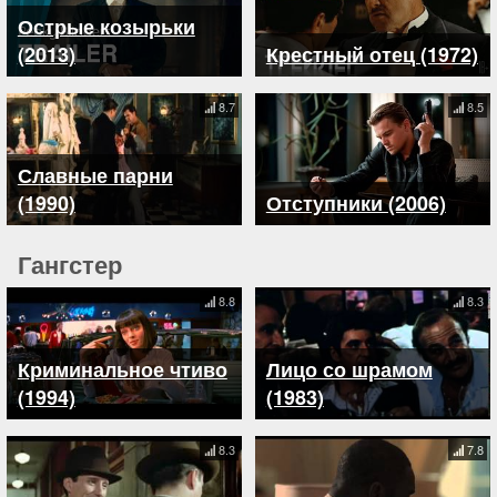
Острые козырьки
(2013)
Крестный отец (1972)
8.7
8.5
Славные парни
(1990)
Отступники (2006)
Гангстер
8.8
8.3
Криминальное чтиво
Лицо со шрамом
(1994)
(1983)
8.3
7.8