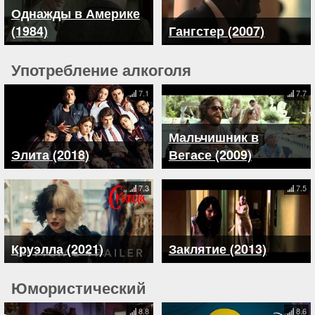
Однажды в Америке
(1984)
Гангстер (2007)
Употребление алкоголя
7.1
7.7
Мальчишник в
Элита (2018)
Вегасе (2009)
7.3
7.5
Круэлла (2021)
Заклятие (2013)
Юмористический
8.8
8.6