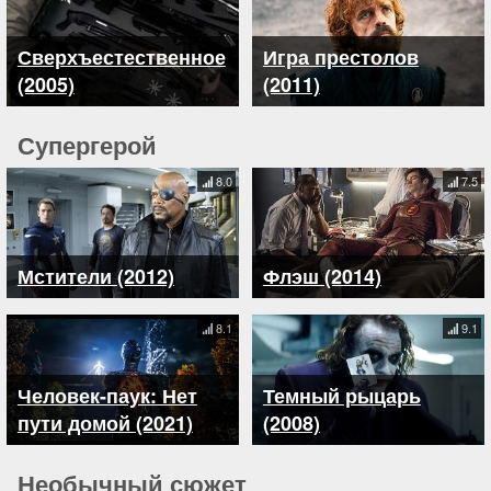
Сверхъестественное
Игра престолов
(2005)
(2011)
Супергерой
8.0
7.5
Мстители (2012)
Флэш (2014)
8.1
9.1
Человек-паук: Нет
Темный рыцарь
пути домой (2021)
(2008)
Необычный сюжет