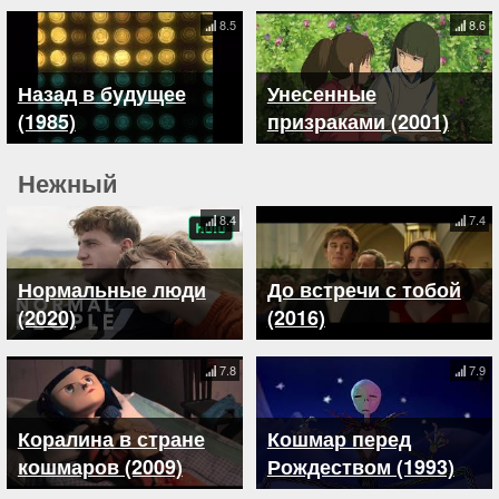
8.5
8.6
Назад в будущее
Унесенные
(1985)
призраками (2001)
Нежный
8.4
7.4
Нормальные люди
До встречи с тобой
(2020)
(2016)
7.8
7.9
Коралина в стране
Кошмар перед
кошмаров (2009)
Рождеством (1993)