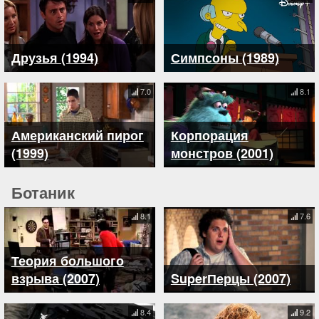
Друзья (1994)
Симпсоны (1989)
7.0
8.1
Американский пирог
Корпорация
(1999)
монстров (2001)
Ботаник
8.1
7.6
Теория большого
взрыва (2007)
SuperПерцы (2007)
8.4
9.2