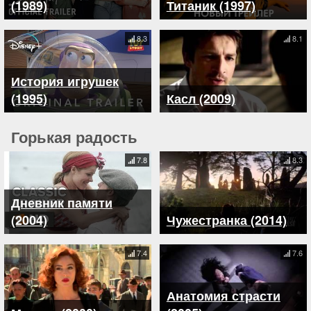
(1989)
Титаник (1997)
8.3
8.1
История игрушек
(1995)
Касл (2009)
Горькая радость
7.8
8.3
Дневник памяти
(2004)
Чужестранка (2014)
7.4
7.6
Анатомия страсти