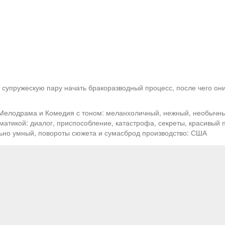
супружескую пару начать бракоразводный процесс, после чего они
 Мелодрама и Комедия с тоном: меланхоличный, нежный, необычны
матикой: диалог, приспособление, катастрофа, секреты, красивый 
ьно умный, повороты сюжета и сумасброд производство: США