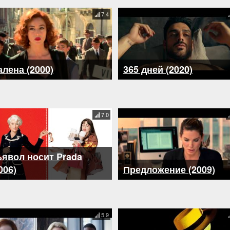
7.4
лена (2000)
365 дней (2020)
7.0
явол носит Prada
006)
Предложение (2009)
5.9