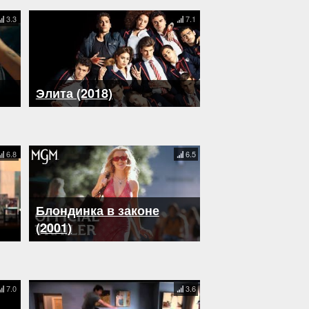
3.3
7.1
Элита (2018)
6.8
6.5
Блондинка в законе
(2001)
7.0
3.6