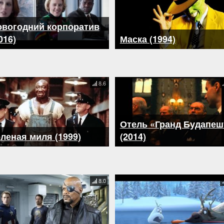
овогодний корпоратив
016)
Маска (1994)
8.6
Отель «Гранд Будапеш
леная миля (1999)
(2014)
8.0