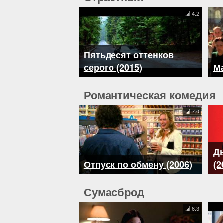
4.2
Пятьдесят оттенков
серого (2015)
Ма
Романтическая комедия
7.0
Дь
Отпуск по обмену (2006)
(2
Сумасброд
6.3