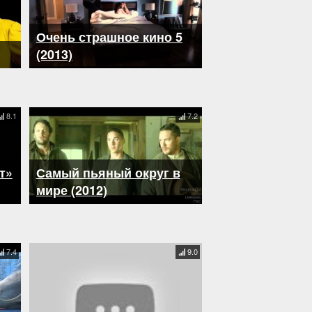
Очень страшное кино 5
(2013)
8.1
7.2
т»
Самый пьяный округ в
мире (2012)
7.4
9.0