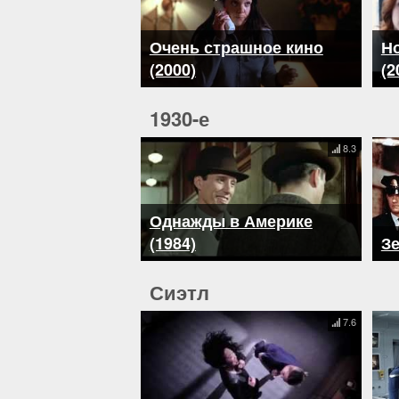
Очень страшное кино
Н
(2000)
(2
1930-е
8.3
Однажды в Америке
(1984)
Зе
Сиэтл
7.6