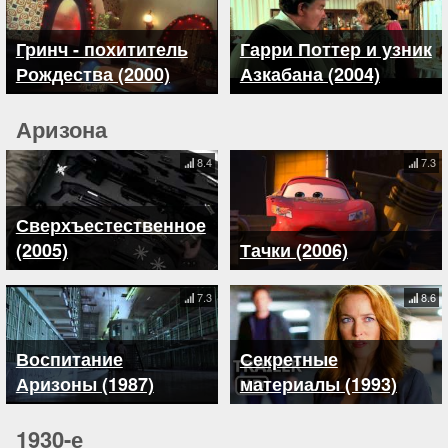
Гринч - похититель
Гарри Поттер и узник
Рождества (2000)
Азкабана (2004)
Аризона
8.4
7.3
Сверхъестественное
(2005)
Тачки (2006)
7.3
8.6
Воспитание
Секретные
Аризоны (1987)
материалы (1993)
1930-е