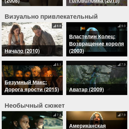
(2008)
Головоломка (2015)
Визуально привлекательный
8.8
9.0
Властелин Колец:
Возвращение короля
Начало (2010)
(2003)
8.1
7.9
Безумный Макс:
Дорога ярости (2015)
Аватар (2009)
Необычный сюжет
7.3
7.9
Американская