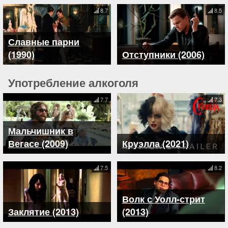
8.7
8.5
Славные парни
(1990)
Отступники (2006)
Употребление алкоголя
7.7
7.3
Мальчишник в
Вегасе (2009)
Круэлла (2021)
7.5
8.2
Волк с Уолл-стрит
Заклятие (2013)
(2013)