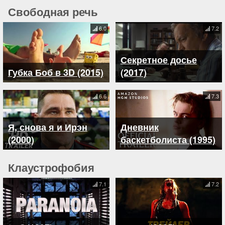
Свободная речь
6.0
7.2
Секретное досье
Губка Боб в 3D (2015)
(2017)
6.6
7.3
Я, снова я и Ирэн
Дневник
(2000)
баскетболиста (1995)
Клаустрофобия
7.1
7.2