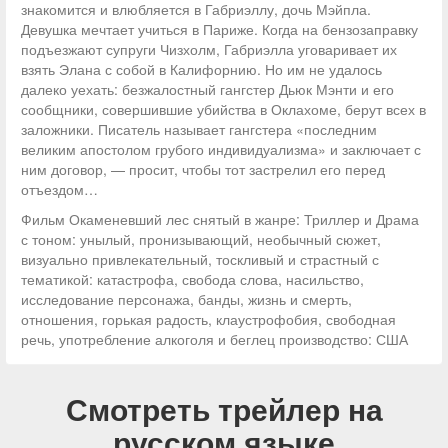
знакомится и влюбляется в Габриэллу, дочь Мэйпла.
Девушка мечтает учиться в Париже. Когда на бензозаправку
подъезжают супруги Чизхолм, Габриэлла уговаривает их
взять Элана с собой в Калифорнию. Но им не удалось
далеко уехать: безжалостный гангстер Дьюк Мэнти и его
сообщники, совершившие убийства в Оклахоме, берут всех в
заложники. Писатель называет гангстера «последним
великим апостолом грубого индивидуализма» и заключает с
ним договор, — просит, чтобы тот застрелил его перед
отъездом…
Фильм Окаменевший лес снятый в жанре: Триллер и Драма
с тоном: унылый, пронизывающий, необычный сюжет,
визуально привлекательный, тоскливый и страстный с
тематикой: катастрофа, свобода слова, насильство,
исследование персонажа, банды, жизнь и смерть,
отношения, горькая радость, клаустрофобия, свободная
речь, употребление алкоголя и беглец производство: США
Смотреть трейлер на
русском языке