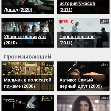
история ужасов
Довод (2020)
(2011)
7.5
8.7
Убойные каникулы
Черное зеркало
(2010)
(2011)
Пронизывающий
7.7
8.1
Мальчик в полосатой
Хатико: Самый
пижаме (2008)
верный друг (2009)
9.0
8.1