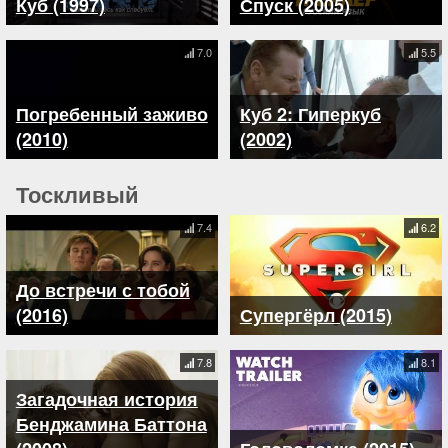
Куб (1997)
Спуск (2005)
7.0
5.5
Погребенный заживо
Куб 2: Гиперкуб
(2010)
(2002)
Тоскливый
7.4
6.2
До встречи с тобой
(2016)
Супергёрл (2015)
7.8
8.1
Загадочная история
Бенджамина Баттона