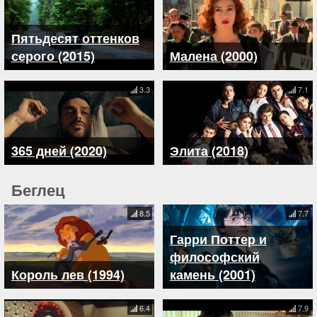
Пятьдесят оттенков
серого (2015)
Малена (2000)
3.3
7.1
365 дней (2020)
Элита (2018)
Беглец
8.5
7.7
Гарри Поттер и
философский
Король лев (1994)
камень (2001)
6.4
7.9