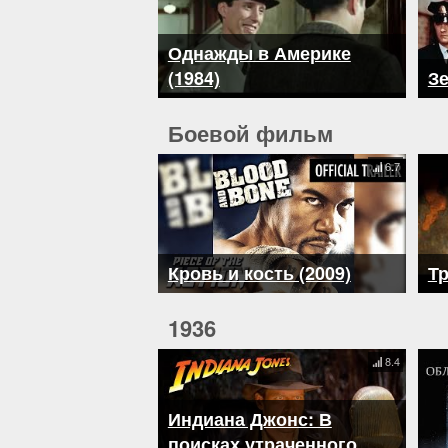
Однажды в Америке
(1984)
Зе
Боевой фильм
6.7
Кровь и кость (2009)
Тр
1936
8.4
Индиана Джонс: В
поисках утраченного