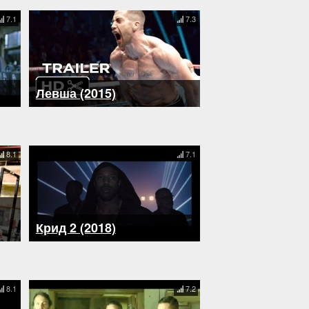
7.1
7.3
Левша (2015)
8.1
7.1
Крид 2 (2018)
8.1
7.2