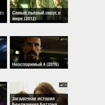
т»
Самый пьяный округ в
мире (2012)
6.1
6.9
Неоспоримый 4 (2016)
6.6
7.8
Загадочная история
Бенджамина Баттона