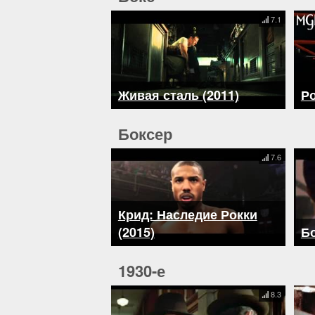
7.1
Живая сталь (2011)
Ро
Боксер
7.6
Крид: Наследие Рокки
(2015)
Бо
1930-е
8.3