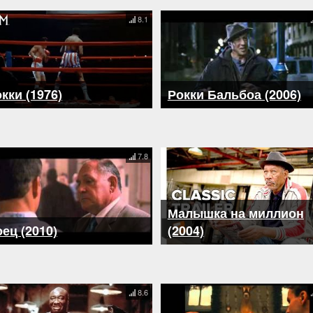
8.1
кки (1976)
Рокки Бальбоа (2006)
7.8
Малышка на миллион
ец (2010)
(2004)
8.6