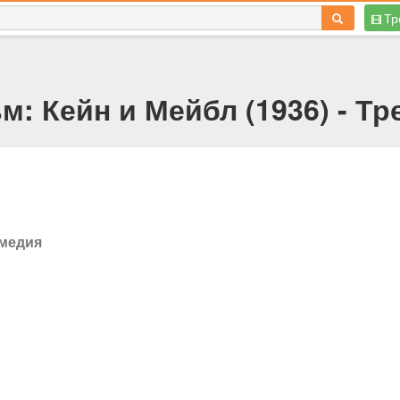
Тр
м: Кейн и Мейбл (1936) - Тр
омедия