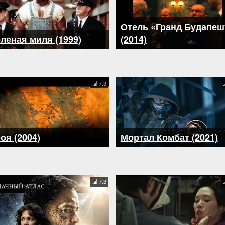
Отель «Гранд Будапеш
леная миля (1999)
(2014)
7.3
оя (2004)
Мортал Комбат (2021)
7.3