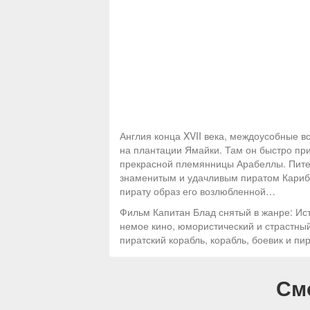
Англия конца XVII века, междоусобные в
на плантации Ямайки. Там он быстро при
прекрасной племянницы Арабеллы. Питеру
знаменитым и удачливым пиратом Карибс
пирату образ его возлюбленной…
Фильм Капитан Блад снятый в жанре: Ист
немое кино, юмористический и страстный 
пиратский корабль, корабль, боевик и пи
См