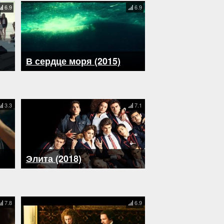
6.9
6.9
В сердце моря (2015)
3.3
7.1
Элита (2018)
7.8
6.9