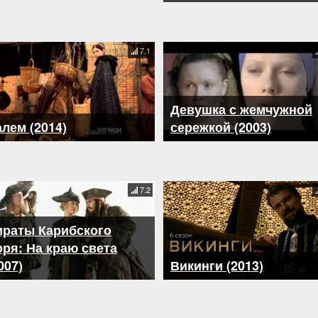
7.1
Девушка с жемчужной
лем (2014)
сережкой (2003)
7.2
ираты Карибского
ря: На краю света
007)
Викинги (2013)