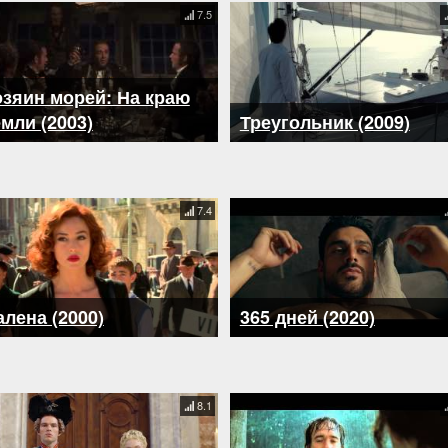
7.5
зяин морей: На краю
мли (2003)
Треугольник (2009)
7.4
лена (2000)
365 дней (2020)
8.1