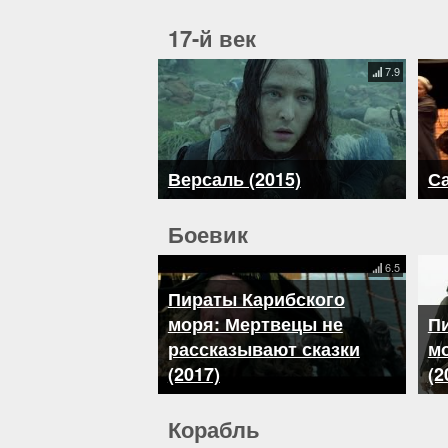
17-й век
7.9
Версаль (2015)
Са
Боевик
6.5
Пираты Карибского
моря: Мертвецы не
П
рассказывают сказки
мо
(2017)
(2
Корабль