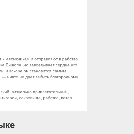
 к мятежникам и отправляют в рабство
ка Бишопа, но завоёвывает сердце его
ь, и вскоре он становится самым
 — ничто не даёт забыть благородному
еский, визуально привлекательный,
тигерои, сокровище, рабство, ветер,
ыке