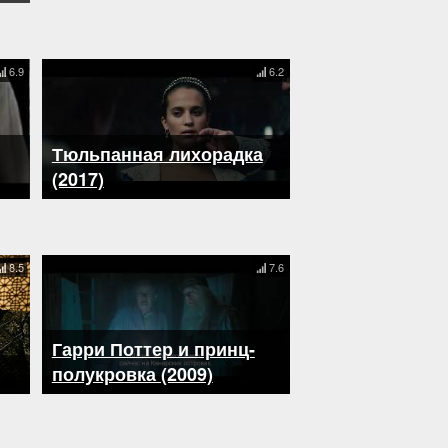
6.9
6.2
Тюльпанная лихорадка
(2017)
8.5
7.6
Гарри Поттер и принц-
полукровка (2009)