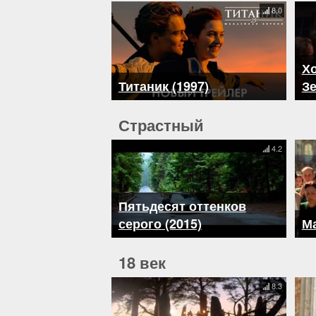
8.0
Хо
Титаник (1997)
Зе
Страстный
4.2
Пятьдесят оттенков
серого (2015)
Ма
18 век
8.3