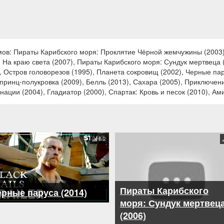
ов: Пираты Карибского моря: Проклятие Чёрной жемчужины (2003)
: На краю света (2007), Пираты Карибского моря: Сундук мертвеца 
 Остров головорезов (1995), Планета сокровищ (2002), Черные пару
принц-полукровка (2009), Белль (2013), Сахара (2005), Приключен
ции (2004), Гладиатор (2000), Спартак: Кровь и песок (2010), Ами
8.2
Пираты Карибского
рные паруса (2014)
моря: Сундук мертвец
(2006)