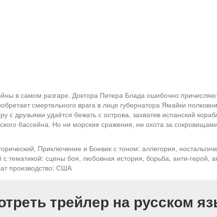
ойны в самом разгаре. Доктора Питера Блада ошибочно причисляют
обретает смертельного врага в лице губернатора Ямайки полковни
 с друзьями удаётся бежать с острова, захватив испанский корабл
кого бассейна. Но ни морские сражения, ни охота за сокровищами
орический, Приключение и Боевик с тоном: аллегория, ностальгич
с тематикой: сцены боя, любовная история, борьба, анти-герой, ан
рат производство: США
отреть трейлер на русском яз