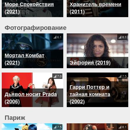
Море Спокойствия
Хранитель времени
(2021)
(2011)
Фотографирование
6.1
8.1
Мортал Комбат
(2021)
Эйфория (2019)
7.0
7.5
Гарри Поттер и
Дьявол носит Prada
тайная комната
(2006)
(2002)
Париж
7.5
8.1