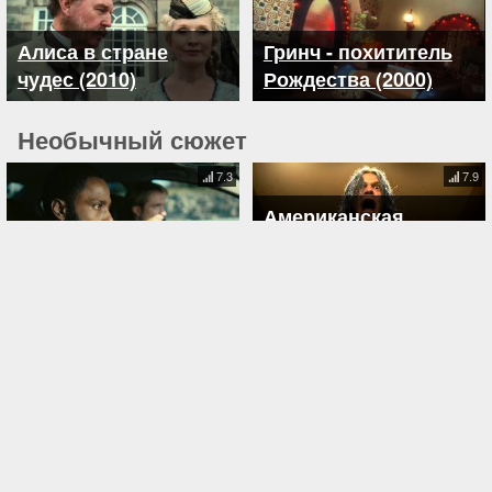
Алиса в стране
Гринч - похититель
чудес (2010)
Рождества (2000)
Необычный сюжет
7.3
7.9
Американская
история ужасов
Довод (2020)
(2011)
7.5
7.5
Убойные каникулы
(2010)
Тень и кость (2021)
Авторское право © 2026
Политика конфиденциальности