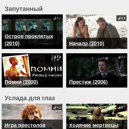
Запутанный
8.2
8.8
Остров проклятых
(2010)
Начало (2010)
8.4
8.5
Помни (2000)
Престиж (2006)
Услада для глаз
9.2
8.1
Игра престолов
Ходячие мертвецы