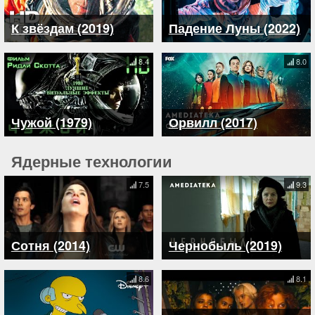
К звёздам (2019)
Падение Луны (2022)
8.4
8.0
Чужой (1979)
Орвилл (2017)
Ядерные технологии
7.5
9.3
Сотня (2014)
Чернобыль (2019)
8.6
8.1