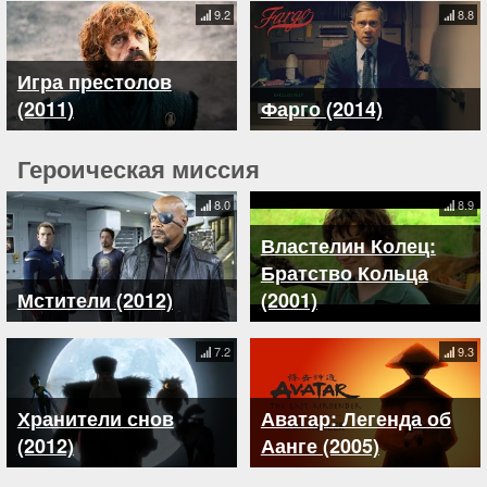
9.2
8.8
Игра престолов
(2011)
Фарго (2014)
Героическая миссия
8.0
8.9
Властелин Колец:
Братство Кольца
Мстители (2012)
(2001)
7.2
9.3
Хранители снов
Аватар: Легенда об
(2012)
Аанге (2005)