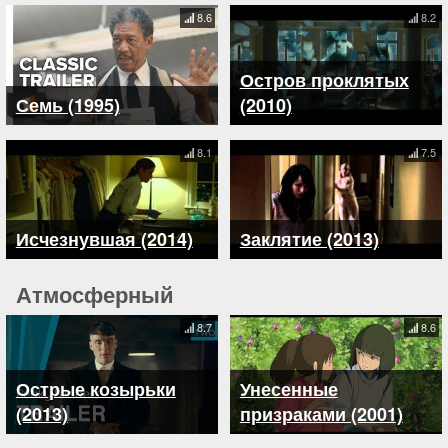
8.6
8.2
Остров проклятых
Семь (1995)
(2010)
8.1
7.5
Исчезнувшая (2014)
Заклятие (2013)
Атмосферный
8.7
8.6
Острые козырьки
Унесенные
(2013)
призраками (2001)