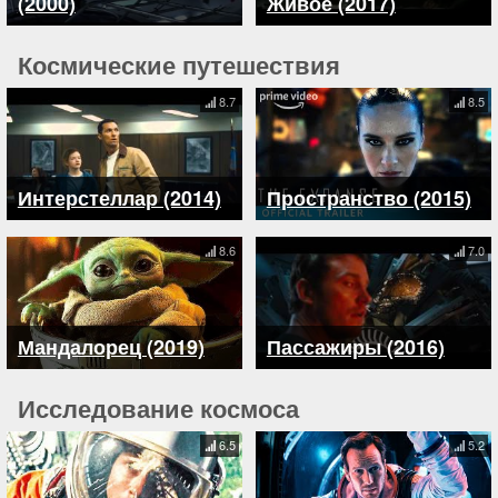
(2000)
Живое (2017)
Космические путешествия
8.7
8.5
Интерстеллар (2014)
Пространство (2015)
8.6
7.0
Мандалорец (2019)
Пассажиры (2016)
Исследование космоса
6.5
5.2