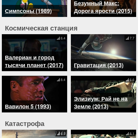
Безумный Макс:
Симпсоны (1989)
Дорога ярости (2015)
Космическая станция
6.4
7.7
Валериан и город
тысячи планет (2017)
Гравитация (2013)
8.4
6.6
Элизиум: Рай не на
Вавилон 5 (1993)
Земле (2013)
Катастрофа
6.5
6.1