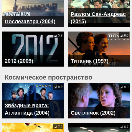
Разлом Сан-Андреас
Послезавтра (2004)
(2015)
5.9
8.0
2012 (2009)
Титаник (1997)
Космическое пространство
8.2
8.9
Звёздные врата:
Атлантида (2004)
Светлячок (2002)
7.2
8.7