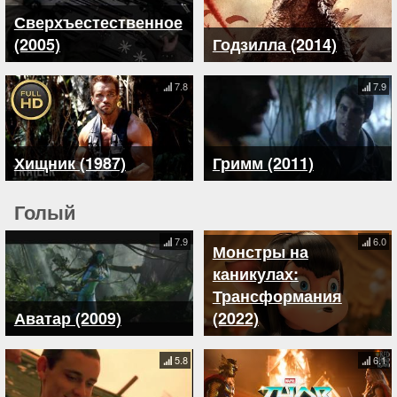
Сверхъестественное
(2005)
Годзилла (2014)
7.8
7.9
Хищник (1987)
Гримм (2011)
Голый
7.9
6.0
Монстры на
каникулах:
Трансформания
Аватар (2009)
(2022)
5.8
6.1