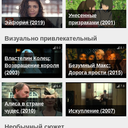
Унесенные
Эйфория (2019)
призраками (2001)
Визуально привлекательный
9.0
8.1
Властелин Колец:
Возвращение короля
Безумный Макс:
(2003)
Дорога ярости (2015)
6.4
7.8
Алиса в стране
чудес (2010)
Искупление (2007)
Необычный сюжет