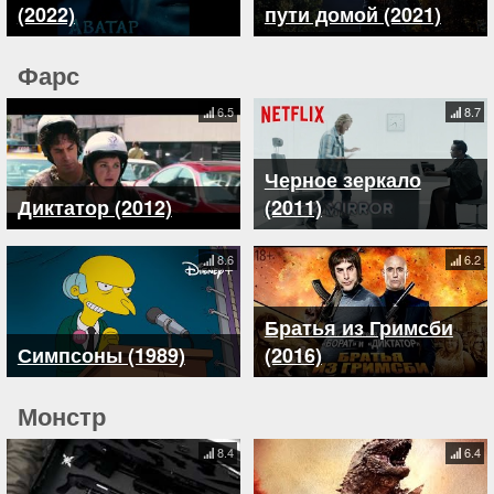
(2022)
пути домой (2021)
Фарс
6.5
8.7
Черное зеркало
Диктатор (2012)
(2011)
8.6
6.2
Братья из Гримсби
Симпсоны (1989)
(2016)
Монстр
8.4
6.4