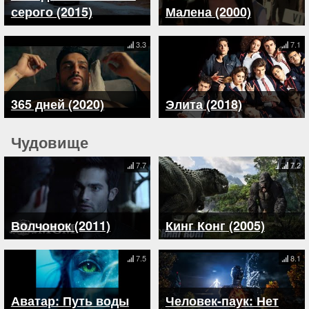
серого (2015)
Малена (2000)
3.3
7.1
365 дней (2020)
Элита (2018)
Чудовище
7.7
7.2
Волчонок (2011)
Кинг Конг (2005)
7.5
8.1
Аватар: Путь воды
Человек-паук: Нет