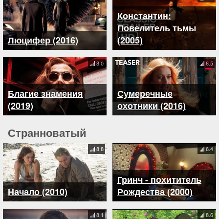
Константин:
Повелитель тьмы
Люцифер (2016)
(2005)
8.0
6.5
Благие знамения
Сумеречные
(2019)
охотники (2016)
Странноватый
8.8
6.4
Гринч - похититель
Начало (2010)
Рождества (2000)
8.1
8.6