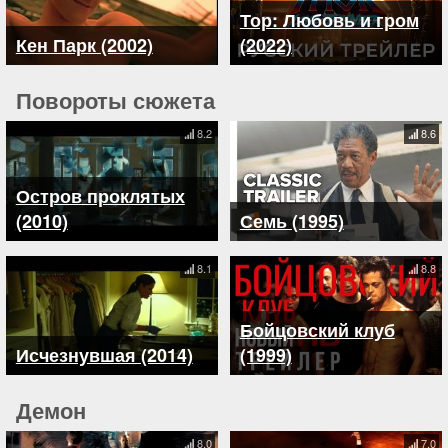
Тор: Любовь и гром
Кен Парк (2002)
(2022)
Повороты сюжета
8.2
8.6
Остров проклятых
(2010)
Семь (1995)
8.1
8.8
Бойцовский клуб
Исчезнувшая (2014)
(1999)
Демон
8.0
7.0