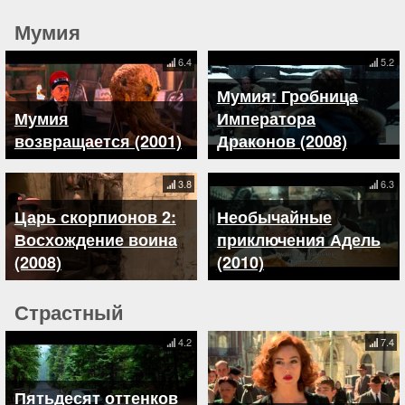
Мумия
6.4
5.2
Мумия: Гробница
Мумия
Императора
возвращается (2001)
Драконов (2008)
3.8
6.3
Царь скорпионов 2:
Необычайные
Восхождение воина
приключения Адель
(2008)
(2010)
Страстный
4.2
7.4
Пятьдесят оттенков