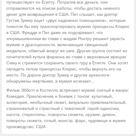
путешествуют по Египту. Потратив все деньги, они
отправляются на поиски работы, чтобы достать немного
денег для возвращения в США. Пит слышит, как доктор
Густав Зумер ищет «двух надежных помощников», которые
помогли бы ему транспортировать мумию принцессы Кларис
в США. Фредди и Пит даже не подозревают, что
злоумышленники во главе с мадам Ронтру решают украсть
мумию и драгоценности, включающие священный
медальон, обвитый вокруг ее шеи. Другая группа состоит из
почитателей культа фараона во главе с верховным жрецом
Симу и стремится сохранить своего гуру в Египте. Они хотят
овладеть телом принцессы Кларис, чтобы вернуть его на
место. По дороге доктор Зумер и другие археологи
обнаружены мертвыми, а мумия исчезает...
Фильм Эбботт и Костелло встречают мумию снятый в жанре:
Комедия, Приключение и Боевик с тоном: культовый,
аллегория, необычный сюжет, визуально привлекательный,
странноватый и страстный с тематикой: герой-одиночка,
нагота, стереотипы, повороты сюжета, оружие, демон,
повороты сюжета, голый, монстр, фарс, чудовище и мумия
производство: США