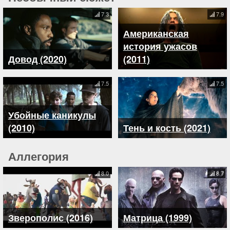
7.3
7.9
Американская
история ужасов
Довод (2020)
(2011)
7.5
7.5
Убойные каникулы
(2010)
Тень и кость (2021)
Аллегория
8.0
8.7
Зверополис (2016)
Матрица (1999)