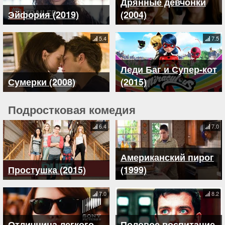
Дрянные девчонки
Эйфория (2019)
(2004)
5.4
7.5
Леди Баг и Супер-кот
Сумерки (2008)
(2015)
Подростковая комедия
6.4
7.0
Американский пирог
Простушка (2015)
(1999)
7.0
8.2
Отличница легкого
Половое воспитание