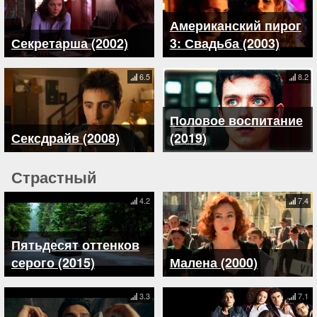
Американский пирог
Секретарша (2002)
3: Свадьба (2003)
6.5
8.2
Половое воспитание
Сексдрайв (2008)
(2019)
Страстный
4.2
7.4
Пятьдесят оттенков
серого (2015)
Малена (2000)
3.3
7.1