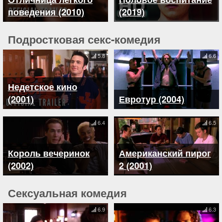
поведения (2010)
(2019)
Подростковая секс-комедия
5.8
6.6
Недетское кино
(2001)
Евротур (2004)
6.4
6.5
Король вечеринок
Американский пирог
(2002)
2 (2001)
Сексуальная комедия
6.9
6.3