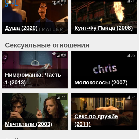
8.0
7.6
Душа (2020)
Кунг-Фу Панда (2008)
Сексуальные отношения
6.9
8.2
Нимфоманка: Часть
1 (2013)
Молокососы (2007)
7.1
6.5
Секс по дружбе
Мечтатели (2003)
(2011)