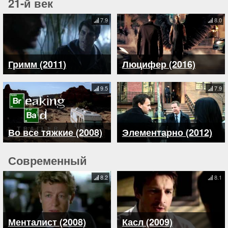
21-й век
7.9
8.0
Гримм (2011)
Люцифер (2016)
9.5
7.9
Во все тяжкие (2008)
Элементарно (2012)
Современный
8.2
8.1
Менталист (2008)
Касл (2009)