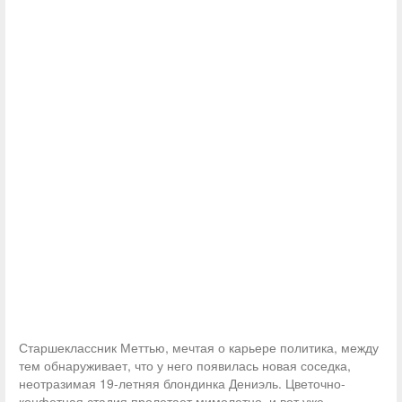
Старшеклассник Меттью, мечтая о карьере политика, между
тем обнаруживает, что у него появилась новая соседка,
неотразимая 19-летняя блондинка Дениэль. Цветочно-
конфетная стадия пролетает мимолетно, и вот уже