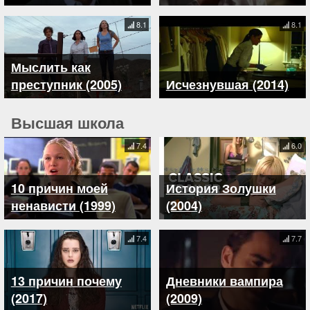
8.1
8.1
Мыслить как
преступник (2005)
Исчезнувшая (2014)
Высшая школа
7.4
6.0
10 причин моей
История Золушки
ненависти (1999)
(2004)
7.4
7.7
13 причин почему
Дневники вампира
(2017)
(2009)