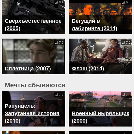
8.4
6.8
Сверхъестественное
Бегущий в
(2005)
лабиринте (2014)
7.5
7.5
Сплетница (2007)
Флэш (2014)
Мечты сбываются
7.7
7.2
Рапунцель:
Запутанная история
Военный ныряльщик
(2010)
(2000)