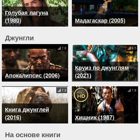
Голубая лагуна
(1980)
Мадагаскар (2005)
Джунгли
7.9
6.5
Круиз по джунглям
Апокалипсис (2006)
(2021)
7.3
7.8
Книга джунглей
(2016)
Хищник (1987)
На основе книги