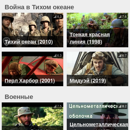
Война в Тихом океане
8.3
7.6
Тонкая красная
Тихий океан (2010)
линия (1998)
6.3
6.7
Перл Харбор (2001)
Мидуэй (2019)
Военные
7.5
8.2
Цельнометаллическая