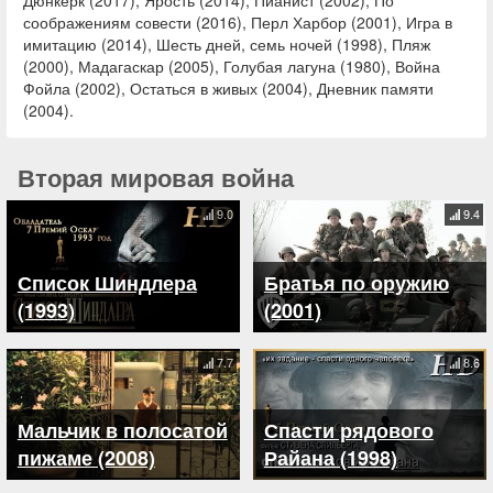
Дюнкерк (2017), Ярость (2014), Пианист (2002), По
соображениям совести (2016), Перл Харбор (2001), Игра в
имитацию (2014), Шесть дней, семь ночей (1998), Пляж
(2000), Мадагаскар (2005), Голубая лагуна (1980), Война
Фойла (2002), Остаться в живых (2004), Дневник памяти
(2004).
Вторая мировая война
9.0
9.4
Список Шиндлера
Братья по оружию
(1993)
(2001)
7.7
8.6
Мальчик в полосатой
Спасти рядового
пижаме (2008)
Райана (1998)