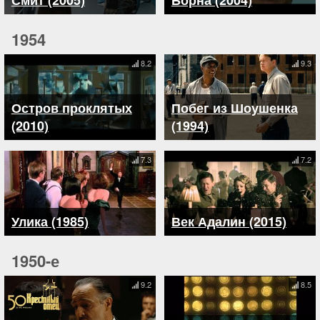
Смит (2005)
Борна (2004)
1954
8.2
9.3
Остров проклятых
Побег из Шоушенка
(2010)
(1994)
7.3
7.2
Улика (1985)
Век Адалин (2015)
1950-е
9.2
8.5