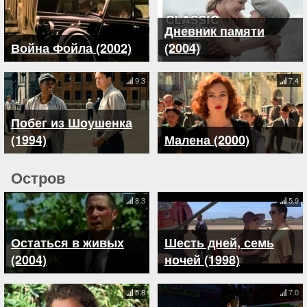
Дневник памяти
Война Фойла (2002)
(2004)
9.3
7.4
Побег из Шоушенка
(1994)
Малена (2000)
Остров
8.3
5.9
Остаться в живых
Шесть дней, семь
(2004)
ночей (1998)
5.8
7.0