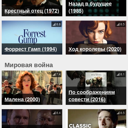
Назад в будущее
Крестный отец (1972)
(1985)
8.8
8.5
Форрест Гамп (1994)
Ход королевы (2020)
Мировая война
7.4
8.1
По соображениям
Малена (2000)
совести (2016)
8.4
8.5