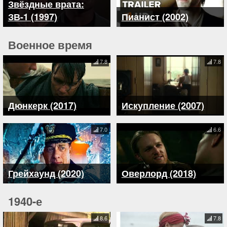
Звёздные врата:
ЗВ-1 (1997)
Пианист (2002)
Военное время
7.8
7.8
Дюнкерк (2017)
Искупление (2007)
7.0
6.6
Грейхаунд (2020)
Оверлорд (2018)
1940-е
8.6
7.8