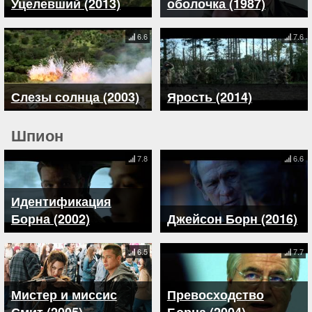
Уцелевший (2013)
оболочка (1987)
6.6
7.6
Слезы солнца (2003)
Ярость (2014)
Шпион
7.8
6.6
Идентификация
Борна (2002)
Джейсон Борн (2016)
6.5
7.7
Мистер и миссис
Превосходство