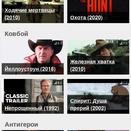
Ходячие мертвецы
(2010)
Охота (2020)
Ковбой
8.6
7.6
Железная хватка
Йеллоустоун (2018)
(2010)
8.2
7.2
Спирит: Душа
Непрощенный (1992)
прерий (2002)
Антигерои