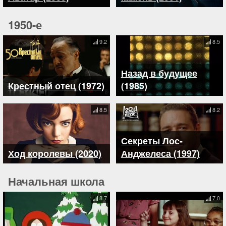
1950-е
9.2
8.5
Назад в будущее
Крестный отец (1972)
(1985)
8.5
8.2
Секреты Лос-
Ход королевы (2020)
Анджелеса (1997)
Начальная школа
8.7
7.0