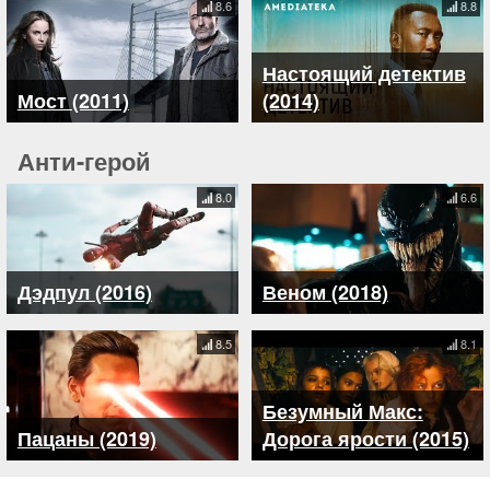
8.6
8.8
Настоящий детектив
Мост (2011)
(2014)
Анти-герой
8.0
6.6
Дэдпул (2016)
Веном (2018)
8.5
8.1
Безумный Макс:
Пацаны (2019)
Дорога ярости (2015)