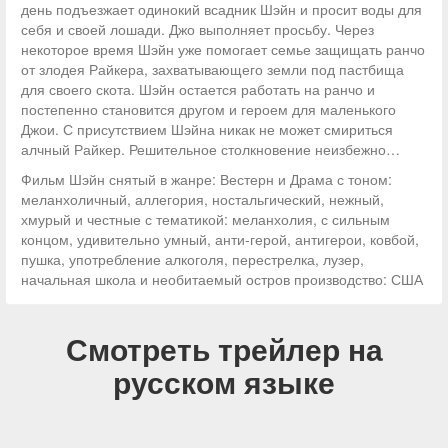
день подъезжает одинокий всадник Шэйн и просит воды для
себя и своей лошади. Джо выполняет просьбу. Через
некоторое время Шэйн уже помогает семье защищать ранчо
от злодея Райкера, захватывающего земли под пастбища
для своего скота. Шэйн остается работать на ранчо и
постепенно становится другом и героем для маленького
Джои. С присутствием Шэйна никак не может смириться
алчный Райкер. Решительное столкновение неизбежно…
Фильм Шэйн снятый в жанре: Вестерн и Драма с тоном:
меланхоличный, аллегория, ностальгический, нежный,
хмурый и честные с тематикой: меланхолия, с сильным
концом, удивительно умный, анти-герой, антигерои, ковбой,
пушка, употребление алкоголя, перестрелка, лузер,
начальная школа и необитаемый остров производство: США
Смотреть трейлер на
русском языке