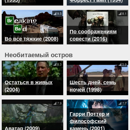
9.5
8.1
По соображениям
Во все тяжкие (2008)
совести (2016)
Необитаемый остров
8.3
5.9
Остаться в живых
Шесть дней, семь
(2004)
ночей (1998)
7.9
7.7
Гарри Поттер и
философский
Аватар (2009)
камень (2001)