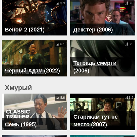
5.9
8.6
Веном 2 (2021)
Декстер (2006)
6.1
8.9
Тетрадь смерти
Чёрный Адам (2022)
(2006)
Хмурый
8.6
8.2
Старикам тут не
Семь (1995)
место (2007)