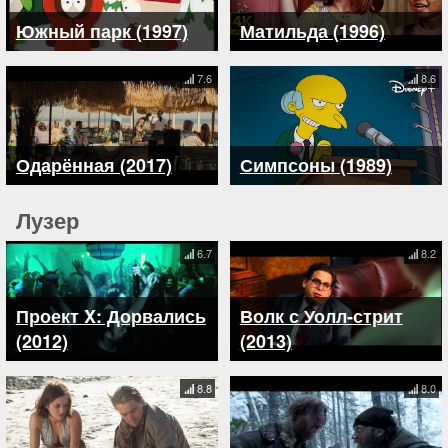
Южный парк (1997)
Матильда (1996)
7.6
8.6
Одарённая (2017)
Симпсоны (1989)
Лузер
6.7
8.2
Проект X: Дорвались
Волк с Уолл-стрит
(2012)
(2013)
8.8
8.0