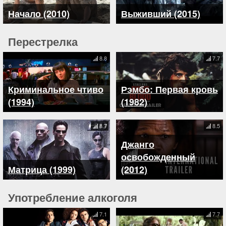
Начало (2010)
Выживший (2015)
Перестрелка
8.8
7.7
Криминальное чтиво
Рэмбо: Первая кровь
(1994)
(1982)
8.7
8.5
Джанго
освобожденный
Матрица (1999)
(2012)
Употребление алкоголя
7.1
7.7