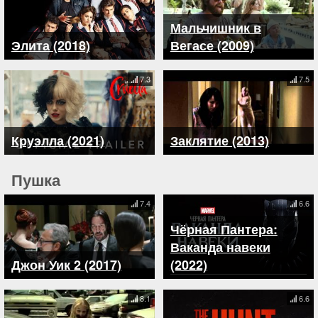
Мальчишник в
Элита (2018)
Вегасе (2009)
7.3
7.5
Круэлла (2021)
Заклятие (2013)
Пушка
7.4
6.6
Чёрная Пантера:
Ваканда навеки
Джон Уик 2 (2017)
(2022)
8.1
6.6