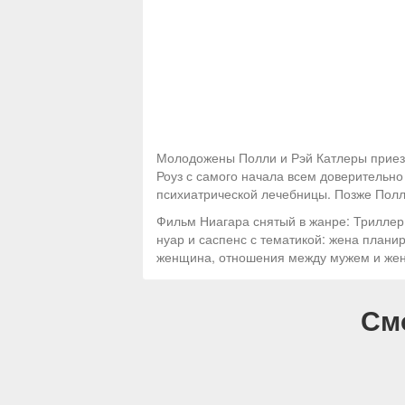
Молодожены Полли и Рэй Катлеры приезж
Роуз с самого начала всем доверительно 
психиатрической лечебницы. Позже Полли
Фильм Ниагара снятый в жанре: Триллер
нуар и саспенс с тематикой: жена плани
женщина, отношения между мужем и жено
См