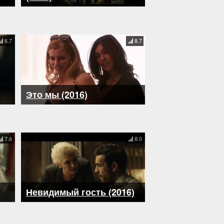
6.7
8.7
Это мы (2016)
7.6
8.0
Невидимый гость (2016)