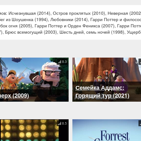
в: Исчезнувшая (2014), Остров проклятых (2010), Неверная (2002),
бег из Шоушенка (1994), Любовники (2014), Гарри Поттер и филосо
убок огня (2005), Гарри Поттер и Орден Феникса (2007), Гарри Потт
7), Брюс всемогущий (2003), Шесть дней, семь ночей (1998), Ущерб
8.3
Семейка Аддамс:
ерх (2009)
Горящий тур (2021)
8.5