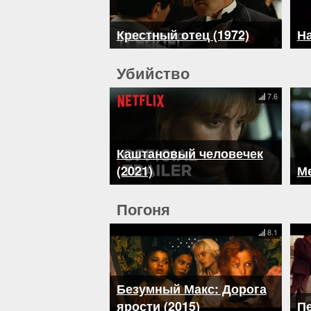
Крестный отец (1972)
На
Убийство
7.6
Каштановый человечек
(2021)
Ме
Погоня
8.1
Безумный Макс: Дорога
ярости (2015)
Пе