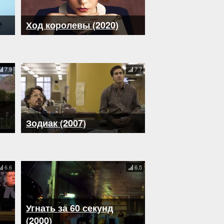
Ход королевы (2020)
7.9
7.7
Зодиак (2007)
6.6
6.5
Угнать за 60 секунд
(2000)