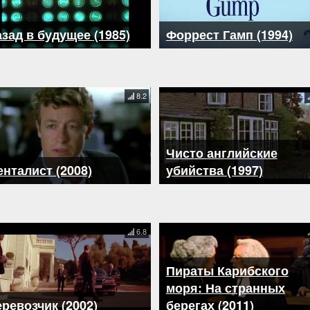
зад в будущее (1985)
Форрест Гамп (1994)
8.2
Чисто английские
нталист (2008)
убийства (1997)
6.8
Пираты Карибского
моря: На странных
ревозчик (2002)
берегах (2011)