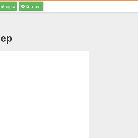
ейлеры
Контакт
лер