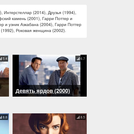
 Интерстеллар (2014), Друзья (1994),
фский камень (2001), Гарри Поттер и
ер и узник Азкабана (2004), Гарри Поттер
 (1992), Роковая женщина (2002).
5.4
6.7
Девять ярдов (2000)
8.8
8.5