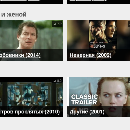
 и женой
7.9
бовники (2014)
Неверная (2002)
8.2
тров проклятых (2010)
Другие (2001)