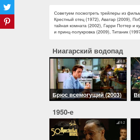
Советуем посмотреть трейлеры из фильмо
Крестный отец (1972), Аватар (2009), По
тайная комната (2002), Гарри Поттер и к
и принц-полукровка (2009), Титаник (199
Ниагарский водопад
6.8
Брюс всемогущий (2003)
Вв
1950-е
9.2