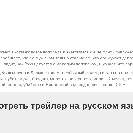
ают в коттедж возле водопада и знакомятся с еще одной супруже
сообщает, что ее муж значительно старше ее, что его мучает депре
 видит, как Роуз целуется с молодым человеком, и узнает, что п
, Фильм-нуар и Драма с тоном: необычный сюжет, визуально прив
рует убить мужа, бродяга, молоток, неверность, медовый месяц, не
й, погоня, убийство и Ниагарский водопад производство: США
отреть трейлер на русском яз