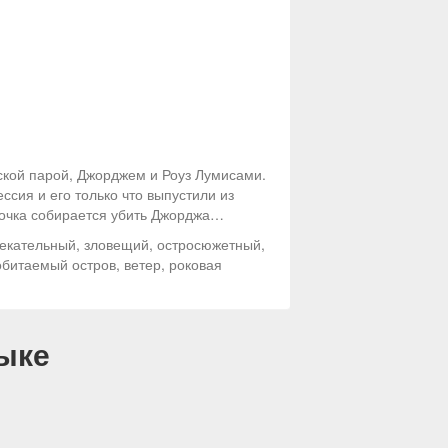
ской парой, Джорджем и Роуз Лумисами.
ссия и его только что выпустили из
арочка собирается убить Джорджа…
лекательный, зловещий, остросюжетный,
обитаемый остров, ветер, роковая
ыке