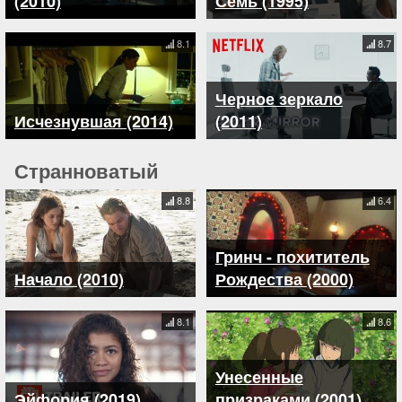
(2010)
Семь (1995)
8.1
8.7
Черное зеркало
Исчезнувшая (2014)
(2011)
Странноватый
8.8
6.4
Гринч - похититель
Начало (2010)
Рождества (2000)
8.1
8.6
Унесенные
Эйфория (2019)
призраками (2001)