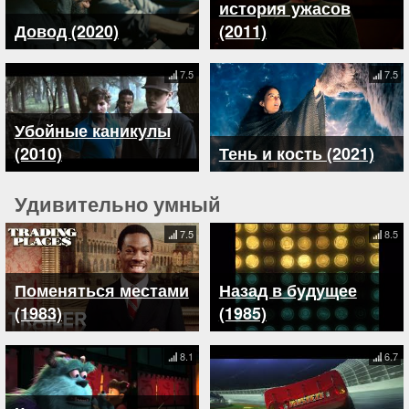
история ужасов
Довод (2020)
(2011)
7.5
7.5
Убойные каникулы
(2010)
Тень и кость (2021)
Удивительно умный
7.5
8.5
Поменяться местами
Назад в будущее
(1983)
(1985)
8.1
6.7