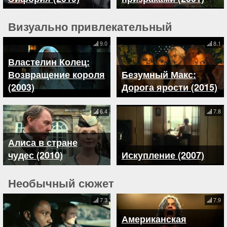
Визуально привлекательный
9.0
8.1
Властелин Колец:
Возвращение короля
Безумный Макс:
(2003)
Дорога ярости (2015)
6.4
7.8
Алиса в стране
чудес (2010)
Искупление (2007)
Необычный сюжет
7.3
7.9
Американская