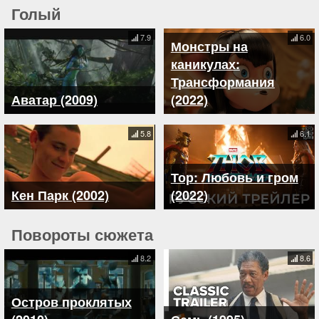
Голый
7.9
6.0
Монстры на
каникулах:
Трансформания
Аватар (2009)
(2022)
5.8
6.1
Тор: Любовь и гром
Кен Парк (2002)
(2022)
Повороты сюжета
8.2
8.6
Остров проклятых