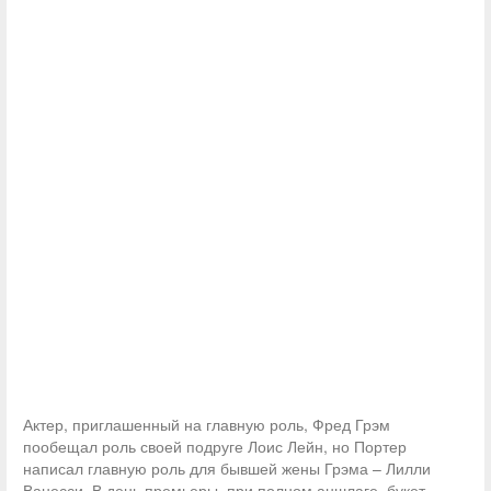
Актер, приглашенный на главную роль, Фред Грэм
пообещал роль своей подруге Лоис Лейн, но Портер
написал главную роль для бывшей жены Грэма – Лилли
Ванесси. В день премьеры, при полном аншлаге, букет