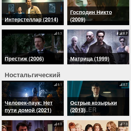
Господин Никто
Интерстеллар (2014)
(2009)
8.5
8.7
Престиж (2006)
Матрица (1999)
Ностальгический
8.1
8.7
Человек-паук: Нет
Острые козырьки
пути домой (2021)
(2013)
8.8
7.3