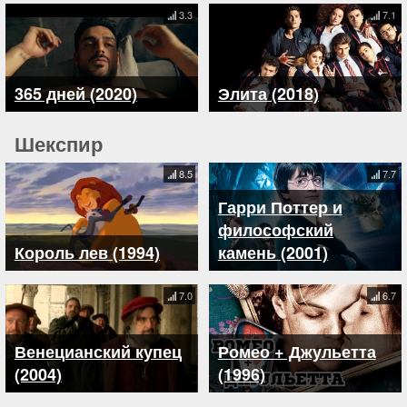
3.3
7.1
365 дней (2020)
Элита (2018)
Шекспир
8.5
7.7
Гарри Поттер и
философский
Король лев (1994)
камень (2001)
7.0
6.7
Венецианский купец
Ромео + Джульетта
(2004)
(1996)