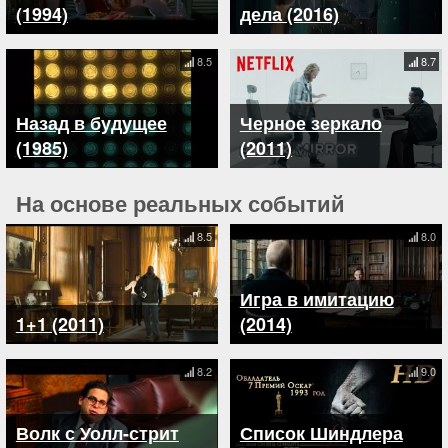
(1994)
дела (2016)
8.5
8.7
Назад в будущее
Черное зеркало
(1985)
(2011)
На основе реальных событий
8.5
8.0
Игра в имитацию
1+1 (2011)
(2014)
8.2
9.0
Волк с Уолл-стрит
Список Шиндлера