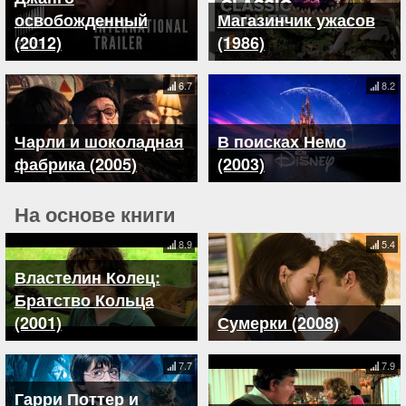
освобожденный
Магазинчик ужасов
(2012)
(1986)
6.7
8.2
Чарли и шоколадная
В поисках Немо
фабрика (2005)
(2003)
На основе книги
8.9
5.4
Властелин Колец:
Братство Кольца
(2001)
Сумерки (2008)
7.7
7.9
Гарри Поттер и