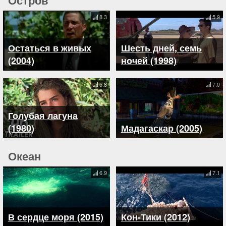
8.3
5.9
Остаться в живых
Шесть дней, семь
(2004)
ночей (1998)
5.8
7.0
Голубая лагуна
(1980)
Мадагаскар (2005)
Океан
6.9
7.1
В сердце моря (2015)
Кон-Тики (2012)