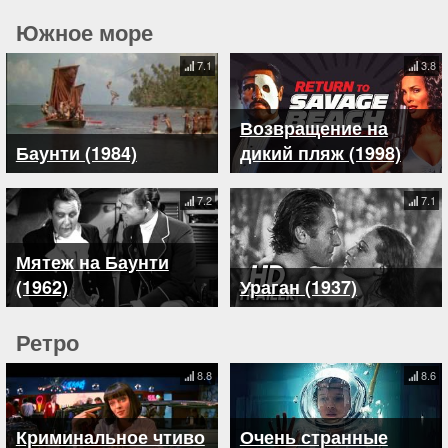
Южное море
7.1
3.8
Возвращение на
Баунти (1984)
дикий пляж (1998)
7.2
7.1
Мятеж на Баунти
(1962)
Ураган (1937)
Ретро
8.8
8.6
Криминальное чтиво
Очень странные