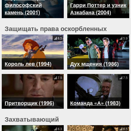
философский
Гарри Поттер и узник
камень (2001)
Азкабана (2004)
Защищать права оскорбленных
8.5
5.9
Король лев (1994)
Дух мщения (1986)
7.5
7.5
Притворщик (1996)
Команда «А» (1983)
Захватывающий
8.3
8.5