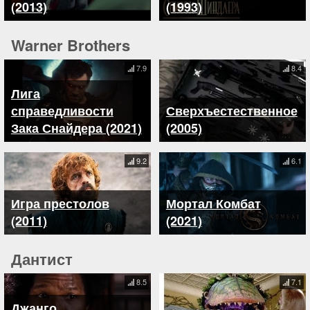
(2013)
(1993)
Warner Brothers
7.9
8.4
Лига
справедливости
Сверхъестественное
Зака Снайдера (2021)
(2005)
9.2
6.1
Игра престолов
Мортал Комбат
(2011)
(2021)
Дантист
8.5
7.1
Джанго