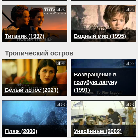
8.0
6.3
Титаник (1997)
Водный мир (1995)
Тропический остров
8.0
5.2
Возвращение в
голубую лагуну
Белый лотос (2021)
(1991)
6.6
3.6
Пляж (2000)
Унесённые (2002)