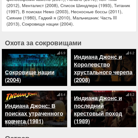
(2012), Менталист (2008), Список Шиндлера (1993), Титаник
(1997), В поисках Немо (2003), Несносные боссы (2011),
Сияние (1980), Гадкий я (2010), Мальчишник: Часть III
(2013), Сокровище нации (2004).
Охота за сокровищами
6.9
6.2
Индиана Джонс и
Королевство
Сокровище нации
хрустального черепа
(2004)
(2008)
8.4
8.2
Индиана Джонс и
Индиана Джонс: В
последний
поисках утраченного
крестовый поход
ковчега (1981)
(1989)
Остров