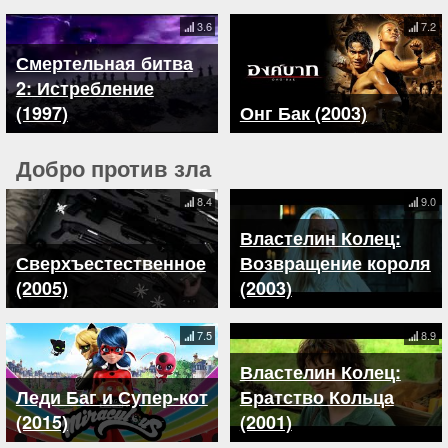
3.6
7.2
Смертельная битва
2: Истребление
(1997)
Онг Бак (2003)
Добро против зла
8.4
9.0
Властелин Колец:
Сверхъестественное
Возвращение короля
(2005)
(2003)
7.5
8.9
Властелин Колец:
Леди Баг и Супер-кот
Братство Кольца
(2015)
(2001)