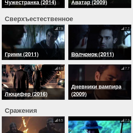
Чужестранка (2014)
Аватар (2009)
Сверхъестественное
7.9
7.7
Гримм (2011)
Волчонок (2011)
8.0
7.7
Дневники вампира
Люцифер (2016)
(2009)
Сражения
8.5
7.3