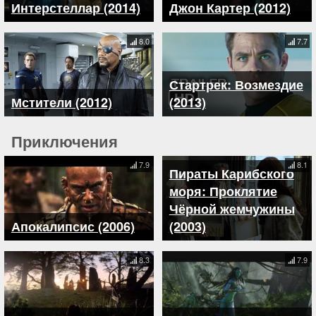
Интерстеллар (2014)
Джон Картер (2012)
8.0
7.7
Стартрек: Возмездие
Мстители (2012)
(2013)
Приключения
7.9
8.1
Пираты Карибского
моря: Проклятие
Чёрной жемчужины
Апокалипсис (2006)
(2003)
8.3
7.9