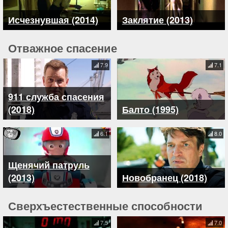
Исчезнувшая (2014)
Заклятие (2013)
Отважное спасение
7.9
7.1
911 служба спасения
(2018)
Балто (1995)
6.1
8.0
Щенячий патруль
(2013)
Новобранец (2018)
Сверхъестественные способности
7.5
7.0