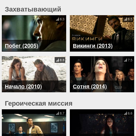
Захватывающий
8.3
8.5
Побег (2005)
Викинги (2013)
8.8
7.5
Начало (2010)
Сотня (2014)
Героическая миссия
8.7
6.6