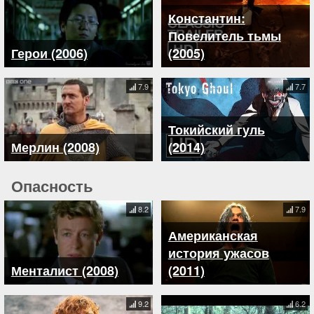
Константин:
Повелитель тьмы
Герои (2006)
(2005)
7.9
7.7
Токийский гуль
Мерлин (2008)
(2014)
Опасность
8.2
7.9
Американская
история ужасов
Менталист (2008)
(2011)
9.2
6.2