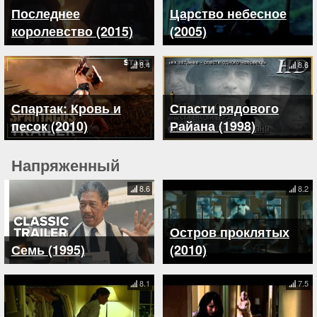
Последнее
Царство небесное
королевство (2015)
(2005)
8.4
8.6
Спартак: Кровь и
Спасти рядового
песок (2010)
Райана (1998)
Напряженный
8.6
8.2
Остров проклятых
Семь (1995)
(2010)
8.1
7.5