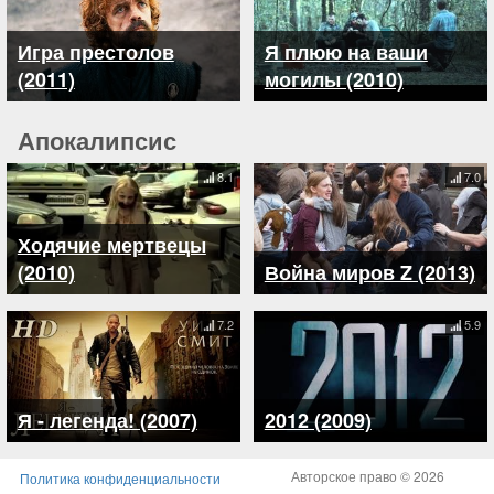
Игра престолов
Я плюю на ваши
(2011)
могилы (2010)
Апокалипсис
8.1
7.0
Ходячие мертвецы
(2010)
Война миров Z (2013)
7.2
5.9
Я - легенда! (2007)
2012 (2009)
Авторское право © 2026
Политика конфиденциальности