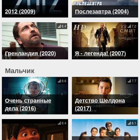
2012 (2009)
Послезавтра (2004)
6.4
7.2
Гренландия (2020)
Я - легенда! (2007)
Мальчик
8.6
7.7
Очень странные
Детство Шелдона
дела (2016)
(2017)
8.4
8.1