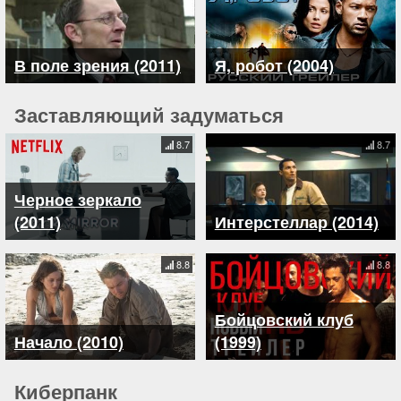
В поле зрения (2011)
Я, робот (2004)
Заставляющий задуматься
8.7
8.7
Черное зеркало
(2011)
Интерстеллар (2014)
8.8
8.8
Бойцовский клуб
Начало (2010)
(1999)
Киберпанк