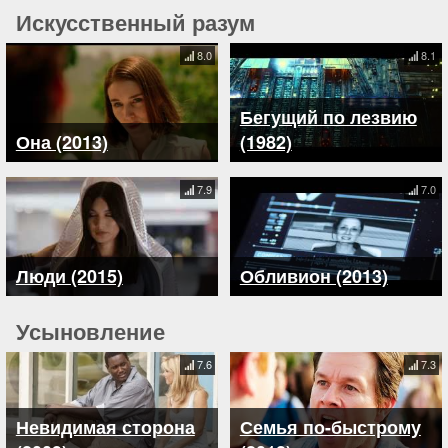
Искусственный разум
8.0
8.1
Бегущий по лезвию
Она (2013)
(1982)
7.9
7.0
Люди (2015)
Обливион (2013)
Усыновление
7.6
7.3
Невидимая сторона
Семья по-быстрому