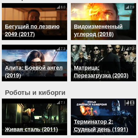
8.0
7.9
Бегущий по лезвию
Видоизмененный
2049 (2017)
углерод (2018)
7.3
7.2
Алита: Боевой ангел
Матрица:
(2019)
Перезагрузка (2003)
Роботы и киборги
7.1
8.6
Терминатор 2:
Живая сталь (2011)
Судный день (1991)