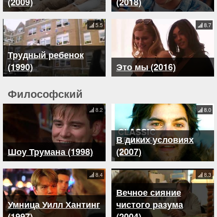
(2009)
(2018)
5.5
8.7
Трудный ребенок
(1990)
Это мы (2016)
Философский
8.2
8.0
В диких условиях
Шоу Трумана (1998)
(2007)
8.4
8.3
Вечное сияние
Умница Уилл Хантинг
чистого разума
(1997)
(2004)