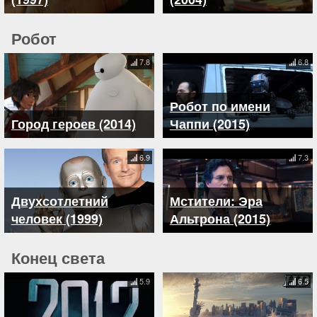
Робот
7.8
6.8
Робот по имени
Город героев (2014)
Чаппи (2015)
6.9
7.3
Двухсотлетний
Мстители: Эра
человек (1999)
Альтрона (2015)
Конец света
5.9
6.5