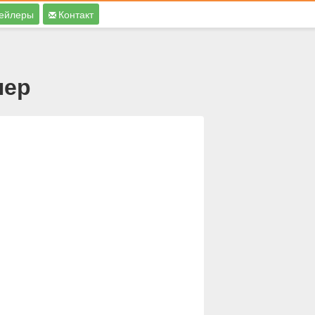
ейлеры
Контакт
лер