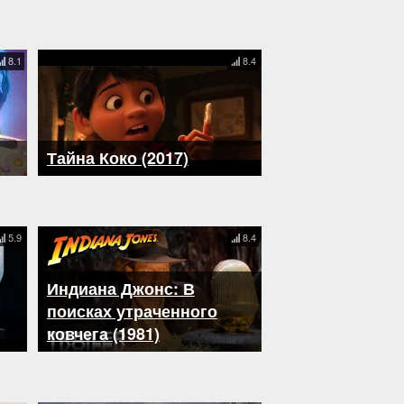
8.1
8.4
Тайна Коко (2017)
5.9
8.4
Индиана Джонс: В
поисках утраченного
ковчега (1981)