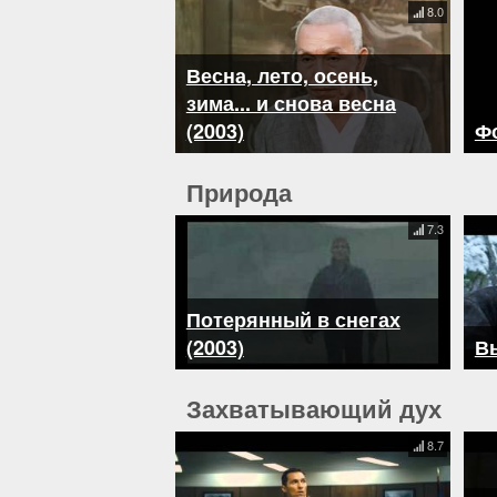
8.0
Весна, лето, осень,
зима... и снова весна
(2003)
Фо
Природа
7.3
Потерянный в снегах
(2003)
В
Захватывающий дух
8.7