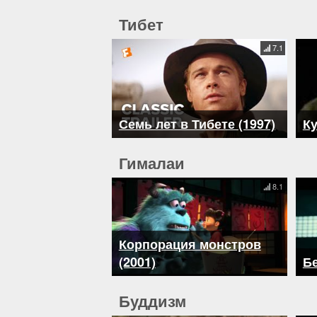
Тибет
7.1
Семь лет в Тибете (1997)
Ку
Гималаи
8.1
Корпорация монстров
(2001)
Бе
Буддизм