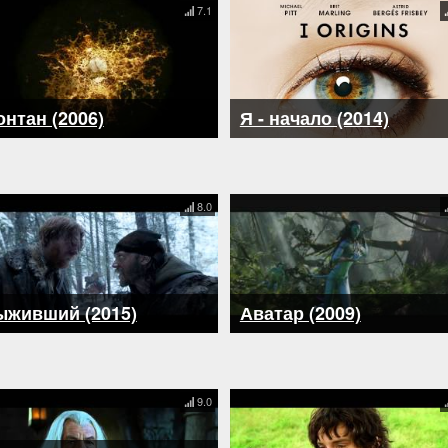
7.1
нтан (2006)
Я - начало (2014)
8.0
ыживший (2015)
Аватар (2009)
9.0