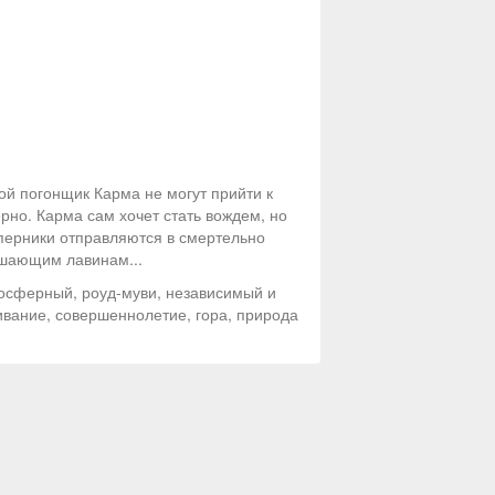
ой погонщик Карма не могут прийти к
ерно. Карма сам хочет стать вождем, но
оперники отправляются в смертельно
ушающим лавинам...
осферный, роуд-муви, независимый и
живание, совершеннолетие, гора, природа