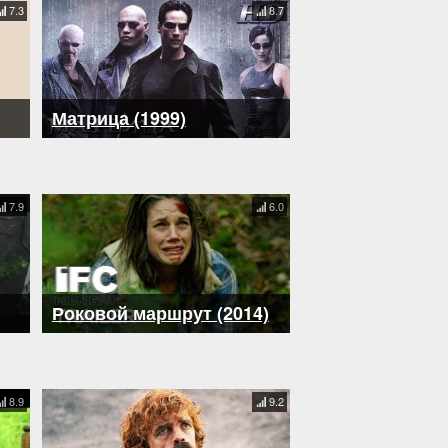
7.3
8.7
Матрица (1999)
7.9
6.0
Роковой маршрут (2014)
8.9
9.2