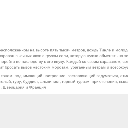
расположенном на высоте пять тысяч метров, вождь Тинле и молод
 караван вьючных яков с грузом соли, которую нужно обменять на з
 перейти по наследству к его внуку. Каждый со своим караваном, с
оит бросать вызов жестоким морозам, ураганным ветрам и всесокр
 тоном: поднимающий настроение, заставляющий задуматься, атм
голый, гуру, буддист, альпинист, горный туризм, приключения, вы
я, Швейцария и Франция