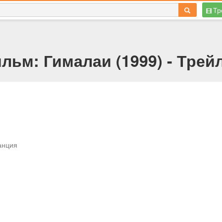
Тр
льм: Гималаи (1999) - Трей
анция