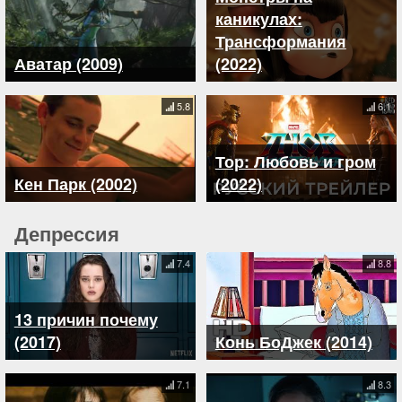
каникулах:
Трансформания
Аватар (2009)
(2022)
5.8
6.1
Тор: Любовь и гром
Кен Парк (2002)
(2022)
Депрессия
7.4
8.8
13 причин почему
(2017)
Конь БоДжек (2014)
7.1
8.3