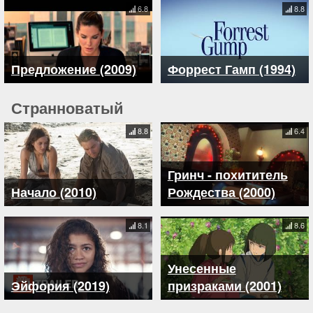
6.8
8.8
Предложение (2009)
Форрест Гамп (1994)
Странноватый
8.8
6.4
Гринч - похититель
Начало (2010)
Рождества (2000)
8.1
8.6
Унесенные
Эйфория (2019)
призраками (2001)