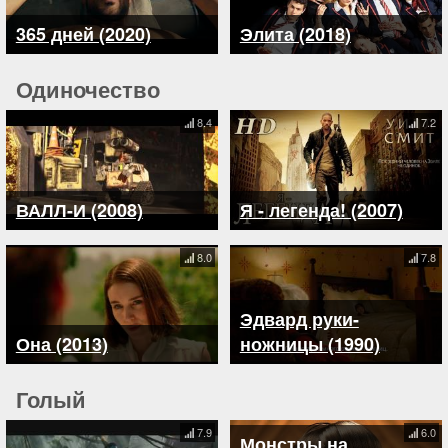
365 дней (2020)
Элита (2018)
Одиночество
8.4
7.2
ВАЛЛ-И (2008)
Я - легенда! (2007)
8.0
7.8
Эдвард руки-
Она (2013)
ножницы (1990)
Голый
7.9
6.0
Монстры на