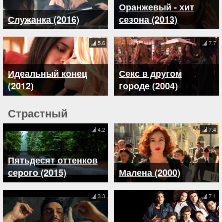
Оранжевый - хит
Служанка (2016)
сезона (2013)
5.6
7.7
Идеальный конец
Секс в другом
(2012)
городе (2004)
Страстный
4.2
7.4
Пятьдесят оттенков
серого (2015)
Малена (2000)
3.3
7.1