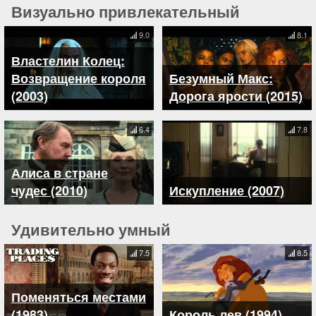
Визуально привлекательный
9.0
8.1
Властелин Колец:
Возвращение короля
Безумный Макс:
(2003)
Дорога ярости (2015)
6.4
7.8
Алиса в стране
чудес (2010)
Искупление (2007)
Удивительно умный
7.5
8.5
Поменяться местами
(1983)
Король лев (1994)