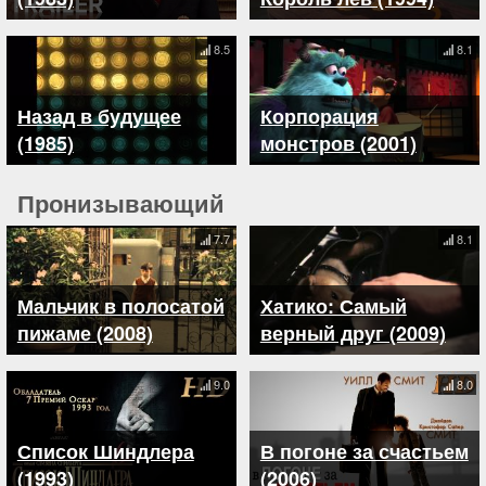
8.5
8.1
Назад в будущее
Корпорация
(1985)
монстров (2001)
Пронизывающий
7.7
8.1
Мальчик в полосатой
Хатико: Самый
пижаме (2008)
верный друг (2009)
9.0
8.0
Список Шиндлера
В погоне за счастьем
(1993)
(2006)