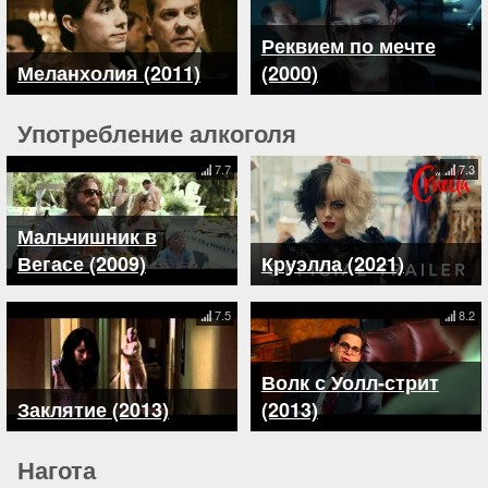
Реквием по мечте
Меланхолия (2011)
(2000)
Употребление алкоголя
7.7
7.3
Мальчишник в
Вегасе (2009)
Круэлла (2021)
7.5
8.2
Волк с Уолл-стрит
Заклятие (2013)
(2013)
Нагота