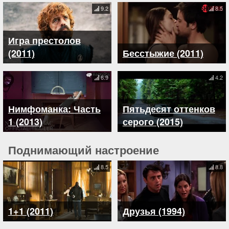
9.2
8.5
Игра престолов
(2011)
Бесстыжие (2011)
6.9
4.2
Нимфоманка: Часть
Пятьдесят оттенков
1 (2013)
серого (2015)
Поднимающий настроение
8.5
8.8
1+1 (2011)
Друзья (1994)