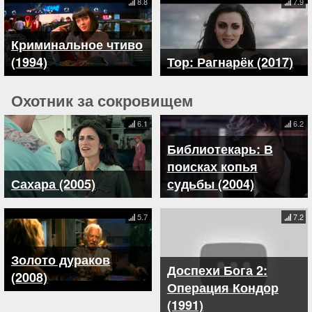
8.8
7.9
Криминальное чтиво
(1994)
Тор: Рагнарёк (2017)
Охотник за сокровищем
6.1
6.2
Библиотекарь: В
поисках копья
Сахара (2005)
судьбы (2004)
5.7
7.2
Золото дураков
Доспехи Бога 2:
(2008)
Операция Кондор
(1991)