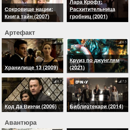
Лара Крофт:
Сокровище нации:
Расхитительница
Книга тайн (2007)
гробниц (2001)
Артефакт
7.6
6.5
Круиз по джунглям
Хранилище 13 (2009)
(2021)
6.7
7.3
Код Да Винчи (2006)
Библиотекари (2014)
Авантюра