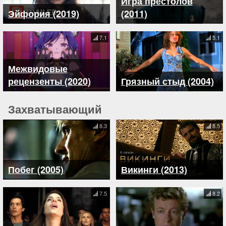
Игра престолов
Эйфория (2019)
(2011)
7.1
5.1
Межвидовые
рецензенты (2020)
Грязный стыд (2004)
Захватывающий
8.3
8.5
Побег (2005)
Викинги (2013)
7.5
8.2