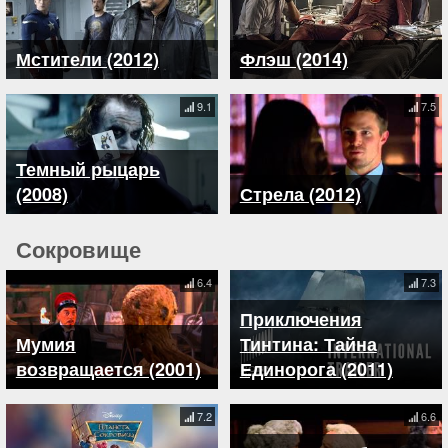
Мстители (2012)
Флэш (2014)
9.1
7.5
Темный рыцарь
(2008)
Стрела (2012)
Сокровище
6.4
7.3
Приключения
Мумия
Тинтина: Тайна
возвращается (2001)
Единорога (2011)
7.2
6.6