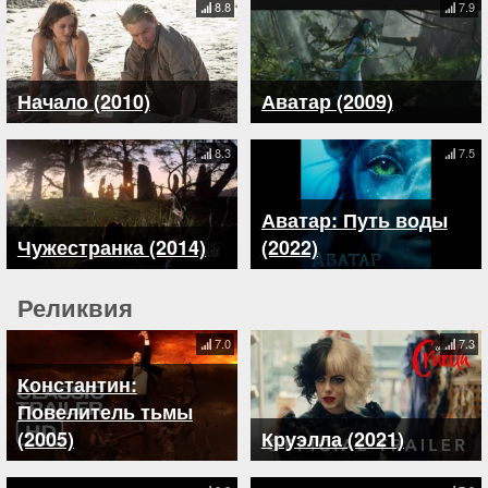
8.8
7.9
Начало (2010)
Аватар (2009)
8.3
7.5
Аватар: Путь воды
Чужестранка (2014)
(2022)
Реликвия
7.0
7.3
Константин:
Повелитель тьмы
(2005)
Круэлла (2021)