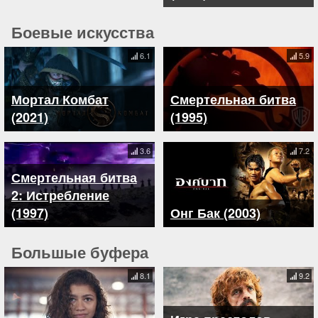
Боевые искусства
6.1
5.9
Мортал Комбат
Смертельная битва
(2021)
(1995)
3.6
7.2
Смертельная битва
2: Истребление
(1997)
Онг Бак (2003)
Большые буфера
8.1
9.2