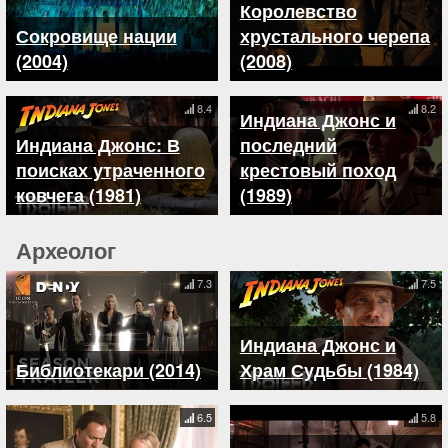
Королевство
Сокровище нации
хрустального черепа
(2004)
(2008)
8.4
8.2
Индиана Джонс и
Индиана Джонс: В
последний
поисках утраченного
крестовый поход
ковчега (1981)
(1989)
Археолог
7.3
7.5
Индиана Джонс и
Библиотекари (2014)
Храм Судьбы (1984)
6.5
5.8