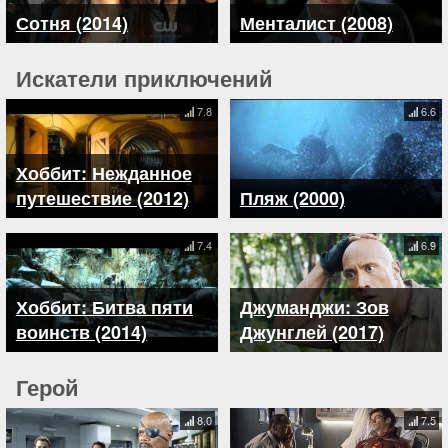
Сотня (2014)
Менталист (2008)
Искатели приключений
7.8
6.6
Хоббит: Нежданное
путешествие (2012)
Пляж (2000)
7.4
6.9
Хоббит: Битва пяти
Джуманджи: Зов
воинств (2014)
Джунглей (2017)
Герой
8.0
7.5