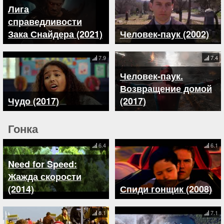
Лига
справедливости
Зака Снайдера (2021)
Человек-паук (2002)
7.9
7.4
Человек-паук.
Возвращение домой
Чудо (2017)
(2017)
Гонка
6.4
6.1
Need for Speed:
Жажда скорости
(2014)
Спиди гонщик (2008)
8.1
7.1