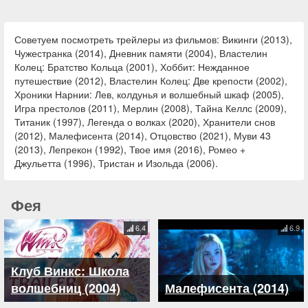
Советуем посмотреть трейлеры из фильмов: Викинги (2013),
Чужестранка (2014), Дневник памяти (2004), Властелин
Колец: Братство Кольца (2001), Хоббит: Нежданное
путешествие (2012), Властелин Колец: Две крепости (2002),
Хроники Нарнии: Лев, колдунья и волшебный шкаф (2005),
Игра престолов (2011), Мерлин (2008), Тайна Келлс (2009),
Титаник (1997), Легенда о волках (2020), Хранители снов
(2012), Малефисента (2014), Отцовство (2021), Муви 43
(2013), Лепрекон (1992), Твое имя (2016), Ромео +
Джульетта (1996), Тристан и Изольда (2006).
Фея
6.4
6.9
Клуб Винкс: Школа
волшебниц (2004)
Малефисента (2014)