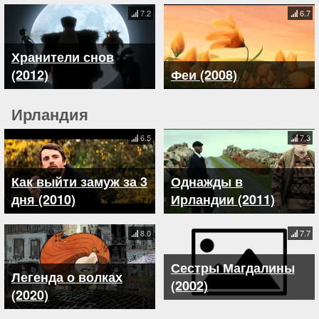
7.2
6.7
Хранители снов
(2012)
Феи (2008)
Ирландия
6.5
7.3
Как выйти замуж за 3
Однажды в
дня (2010)
Ирландии (2011)
8.0
7.7
Легенда о волках
Сестры Магдалины
(2020)
(2002)