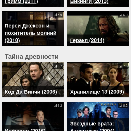
Гримм (2011)
Викинги (2013)
5.9
6.0
Перси Джексон и
похититель молний
(2010)
Геракл (2014)
Тайна древности
6.7
7.6
Код Да Винчи (2006)
Хранилище 13 (2009)
6.2
8.2
Звёздные врата:
Инферно (2016)
Атлантида (2004)