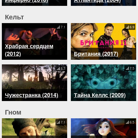
Кельт
7.1
6.9
Храбрая сердцем
(2012)
Британия (2017)
8.3
7.5
Чужестранка (2014)
Тайна Келлс (2009)
Гном
7.1
6.5