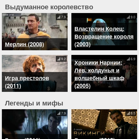
Выдуманное королевство
7.9
9.0
Властелин Колец:
Возвращение короля
Мерлин (2008)
(2003)
9.2
6.9
Хроники Нарнии:
Лев, колдунья и
Игра престолов
волшебный шкаф
(2011)
(2005)
Легенды и мифы
7.9
8.5