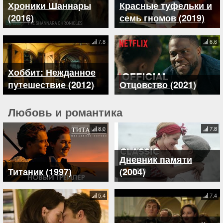
Хроники Шаннары
Красные туфельки и
(2016)
семь гномов (2019)
7.8
6.6
Хоббит: Нежданное
путешествие (2012)
Отцовство (2021)
Любовь и романтика
8.0
7.8
Дневник памяти
Титаник (1997)
(2004)
5.4
7.4