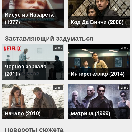
Иисус из Назарета
(1977)
Код Да Винчи (2006)
Заставляющий задуматься
8.7
8.7
Черное зеркало
(2011)
Интерстеллар (2014)
8.8
8.7
Начало (2010)
Матрица (1999)
Повороты сюжета