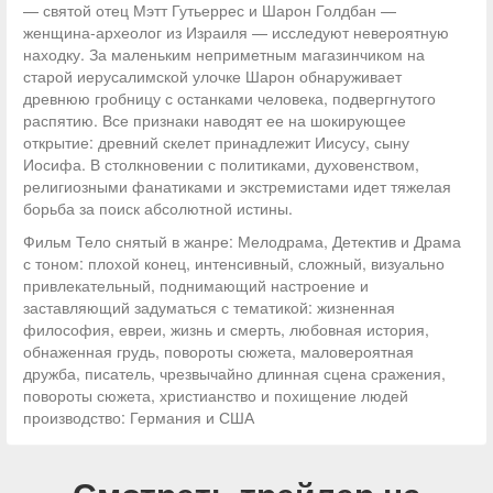
— святой отец Мэтт Гутьеррес и Шарон Голдбан —
женщина-археолог из Израиля — исследуют невероятную
находку. За маленьким неприметным магазинчиком на
старой иерусалимской улочке Шарон обнаруживает
древнюю гробницу с останками человека, подвергнутого
распятию. Все признаки наводят ее на шокирующее
открытие: древний скелет принадлежит Иисусу, сыну
Иосифа. В столкновении с политиками, духовенством,
религиозными фанатиками и экстремистами идет тяжелая
борьба за поиск абсолютной истины.
Фильм Тело снятый в жанре: Мелодрама, Детектив и Драма
с тоном: плохой конец, интенсивный, сложный, визуально
привлекательный, поднимающий настроение и
заставляющий задуматься с тематикой: жизненная
философия, евреи, жизнь и смерть, любовная история,
обнаженная грудь, повороты сюжета, маловероятная
дружба, писатель, чрезвычайно длинная сцена сражения,
повороты сюжета, христианство и похищение людей
производство: Германия и США