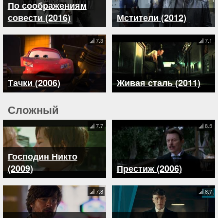
По соображениям
совести (2016)
Мстители (2012)
7.3
7.1
Тачки (2006)
Живая сталь (2011)
Сложный
7.7
8.5
Господин Никто
(2009)
Престиж (2006)
7.8
8.7