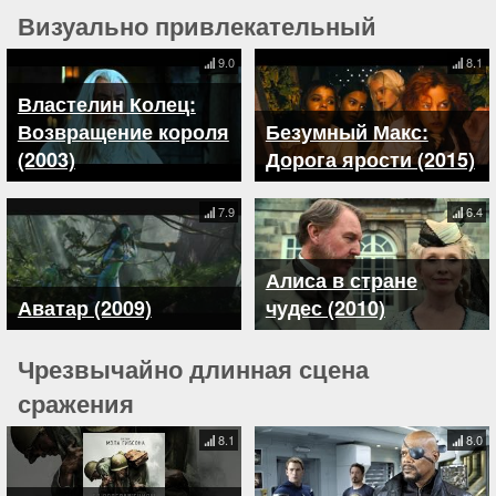
Визуально привлекательный
9.0
8.1
Властелин Колец:
Возвращение короля
Безумный Макс:
(2003)
Дорога ярости (2015)
7.9
6.4
Алиса в стране
Аватар (2009)
чудес (2010)
Чрезвычайно длинная сцена
сражения
8.1
8.0