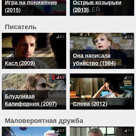
Игра на понижение
Острые козырьки
(2015)
(2013)
Писатель
8.1
7.3
Она написала
Касл (2009)
убийство (1984)
8.3
7.0
Блудливая
Калифорния (2007)
Слова (2012)
Маловероятная дружба
8.3
7.1