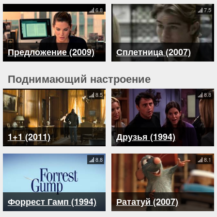
6.8
7.5
Предложение (2009)
Сплетница (2007)
Поднимающий настроение
8.5
8.8
1+1 (2011)
Друзья (1994)
8.8
8.1
Форрест Гамп (1994)
Рататуй (2007)