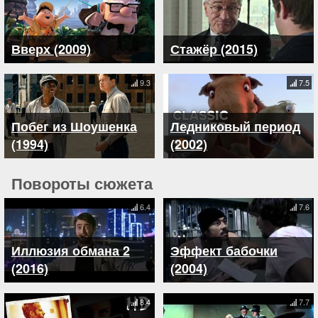
Вверх (2009)
Стажёр (2015)
9.3
7.5
Побег из Шоушенка
Ледниковый период
(1994)
(2002)
Повороты сюжета
6.4
7.6
Иллюзия обмана 2
Эффект бабочки
(2016)
(2004)
8.4
7.7