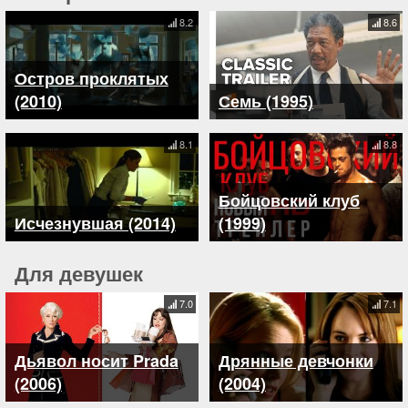
8.2
8.6
Остров проклятых
(2010)
Семь (1995)
8.1
8.8
Бойцовский клуб
Исчезнувшая (2014)
(1999)
Для девушек
7.0
7.1
Дьявол носит Prada
Дрянные девчонки
(2006)
(2004)