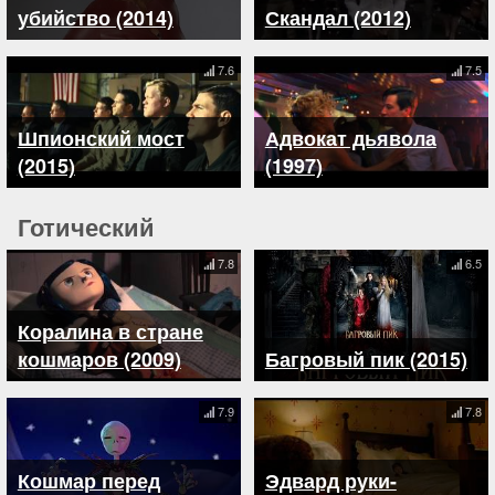
убийство (2014)
Скандал (2012)
7.6
7.5
Шпионский мост
Адвокат дьявола
(2015)
(1997)
Готический
7.8
6.5
Коралина в стране
кошмаров (2009)
Багровый пик (2015)
7.9
7.8
Кошмар перед
Эдвард руки-