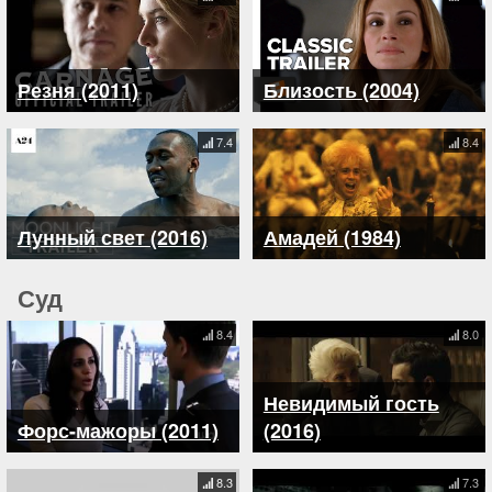
Резня (2011)
Близость (2004)
7.4
8.4
Лунный свет (2016)
Амадей (1984)
Суд
8.4
8.0
Невидимый гость
Форс-мажоры (2011)
(2016)
8.3
7.3