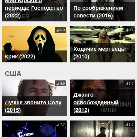
периода: Господство
По соображениям
(2022)
совести (2016)
6.3
8.1
Ходячие мертвецы
Крик (2022)
(2010)
США
9.0
8.5
Джанго
Лучше звоните Солу
освобожденный
(2015)
(2012)
7.7
8.5