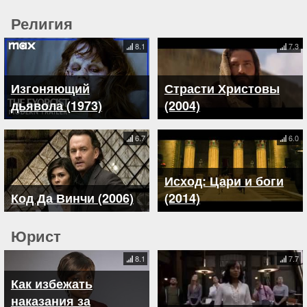
Религия
8.1
7.3
Изгоняющий
Страсти Христовы
дьявола (1973)
(2004)
6.7
6.0
Исход: Цари и боги
Код Да Винчи (2006)
(2014)
Юрист
8.1
7.7
Как избежать
наказания за