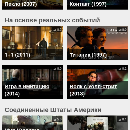
Пекло (2007)
Контакт (1997)
На основе реальных событий
8.5
8.0
1+1 (2011)
Титаник (1997)
8.0
8.2
Игра в имитацию
Волк с Уолл-стрит
(2014)
(2013)
Соединенные Штаты Америки
5.6
8.1
Мир Юрского