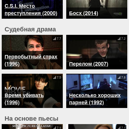
C.S.I. Место
преступления (2000)
Босх (2014)
Судебная драма
7.7
7.2
Первобытный страх
(1996)
Перелом (2007)
7.5
7.8
Время убивать
Несколько хороших
(1996)
парней (1992)
На основе пьесы
7.1
7.1