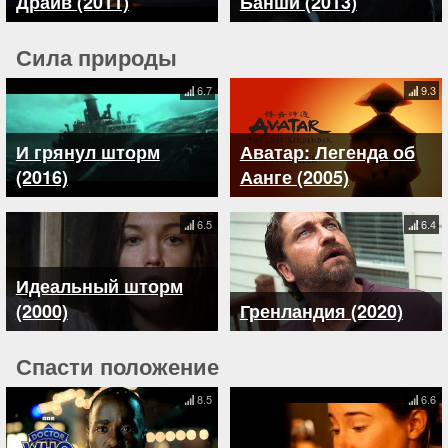
Драйв (2011)
Банши (2013)
Сила природы
6.7
9.3
И грянул шторм
Аватар: Легенда об
(2016)
Аанге (2005)
6.5
6.4
Идеальный шторм
(2000)
Гренландия (2020)
Спасти положение
8.5
6.6