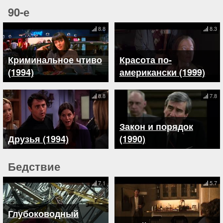
90-е
8.8
8.3
Криминальное чтиво
Красота по-
(1994)
американски (1999)
8.8
7.8
Закон и порядок
Друзья (1994)
(1990)
Бедствие
7.1
5.7
Глубоководный