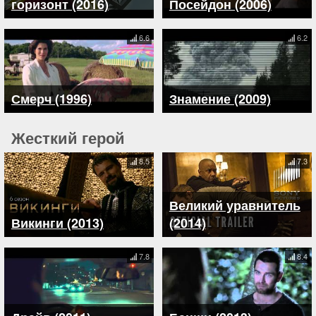
горизонт (2016)
Посейдон (2006)
6.6
6.2
Смерч (1996)
Знамение (2009)
Жесткий герой
8.5
7.3
Великий уравнитель
Викинги (2013)
(2014)
7.8
8.4