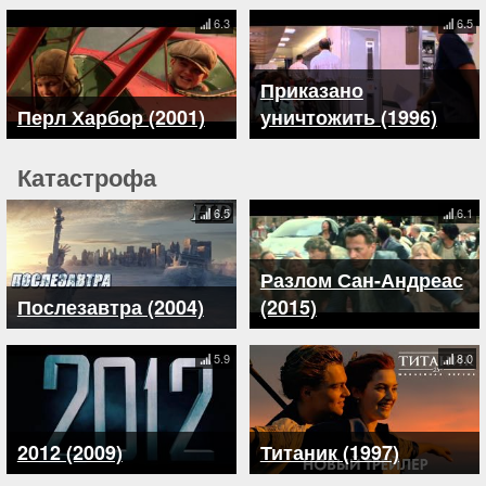
6.3
6.5
Приказано
Перл Харбор (2001)
уничтожить (1996)
Катастрофа
6.5
6.1
Разлом Сан-Андреас
Послезавтра (2004)
(2015)
5.9
8.0
2012 (2009)
Титаник (1997)