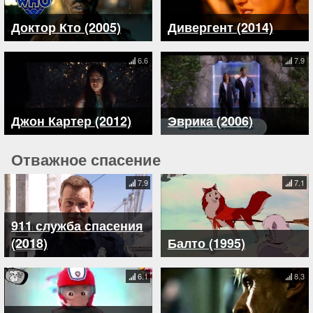
Доктор Кто (2005)
Дивергент (2014)
6.6
7.9
Джон Картер (2012)
Эврика (2006)
Отважное спасение
7.9
7.1
911 служба спасения
(2018)
Балто (1995)
6.1
8.3