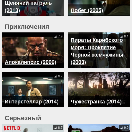
Щенячий патруль
(2013)
Побег (2005)
Приключения
7.9
8.1
Пираты Карибского
моря: Проклятие
Чёрной жемчужины
Апокалипсис (2006)
(2003)
8.7
8.3
Интерстеллар (2014)
Чужестранка (2014)
Серьезный
8.7
9.5