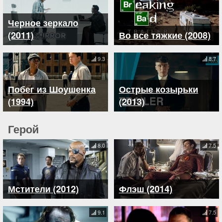
Черное зеркало
(2011)
Во все тяжкие (2008)
9.3
8.7
Побег из Шоушенка
Острые козырьки
(1994)
(2013)
Герой
8.0
7.5
Мстители (2012)
Флэш (2014)
9.1
7.5