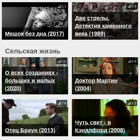
6.3
5.8
Две стрелы.
Детектив каменного
Мешок без дна (2017)
века (1989)
Сельская жизнь
8.6
8.4
О всех созданиях -
больших и малых
Доктор Мартин
(2020)
(2004)
7.8
8.2
Чуть свет - в
Отец Браун (2013)
Кэндлфорд (2008)