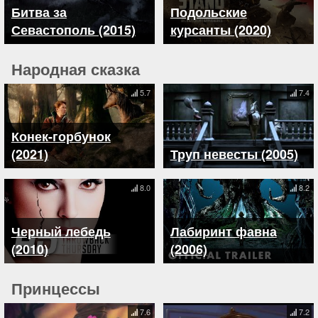
Битва за
Подольские
Севастополь (2015)
курсанты (2020)
Народная сказка
5.7
7.4
Конек-горбунок
(2021)
Труп невесты (2005)
8.0
8.2
Черный лебедь
Лабиринт фавна
(2010)
(2006)
Принцессы
7.6
7.2