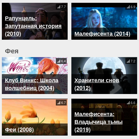
7.7
6.9
Рапунцель:
Запутанная история
(2010)
Малефисента (2014)
Фея
6.4
7.2
Клуб Винкс: Школа
Хранители снов
волшебниц (2004)
(2012)
6.7
6.6
Малефисента:
Владычица тьмы
Феи (2008)
(2019)