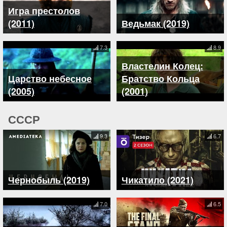
Игра престолов
(2011)
Ведьмак (2019)
7.3
8.9
Властелин Колец:
Царство небесное
Братство Кольца
(2005)
(2001)
СССР
9.3
6.7
Чернобыль (2019)
Чикатило (2021)
7.0
6.5