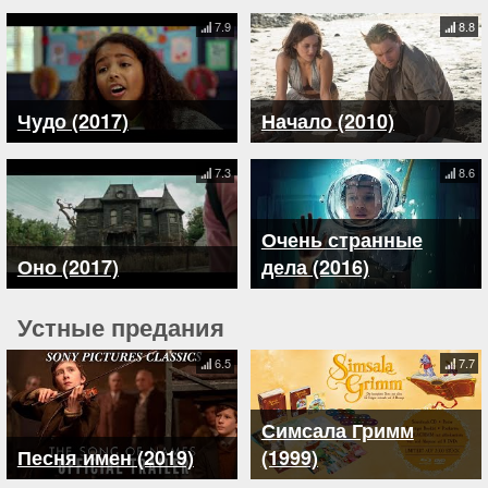
7.9
8.8
Чудо (2017)
Начало (2010)
7.3
8.6
Очень странные
Оно (2017)
дела (2016)
Устные предания
6.5
7.7
Симсала Гримм
Песня имен (2019)
(1999)