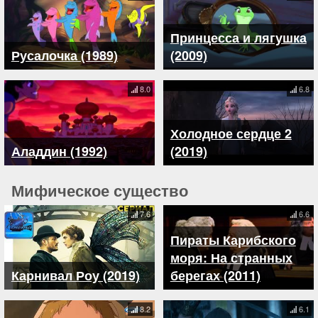
Принцесса и лягушка
Русалочка (1989)
(2009)
8.0
6.8
Холодное сердце 2
Аладдин (1992)
(2019)
Мифическое существо
7.6
6.6
Пираты Карибского
моря: На странных
Карнивал Роу (2019)
берегах (2011)
8.2
6.1