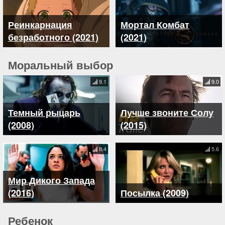
Реинкарнация
Мортал Комбат
безработного (2021)
(2021)
Моральный выбор
9.1
9.0
Темный рыцарь
Лучше звоните Солу
(2008)
(2015)
8.4
5.6
Мир Дикого Запада
(2016)
Посылка (2009)
Ребенок