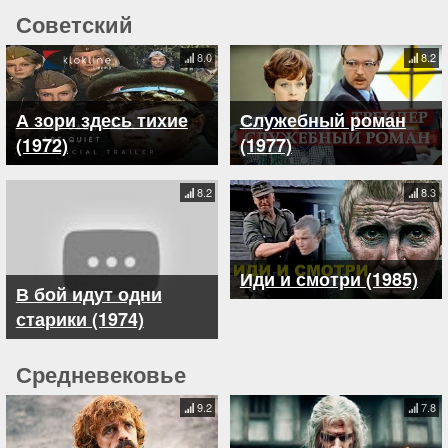
Советский
8.0
8.2
А зори здесь тихие
Служебный роман
(1972)
(1977)
8.2
8.3
Иди и смотри (1985)
В бой идут одни
старики (1974)
Средневековье
9.2
7.8