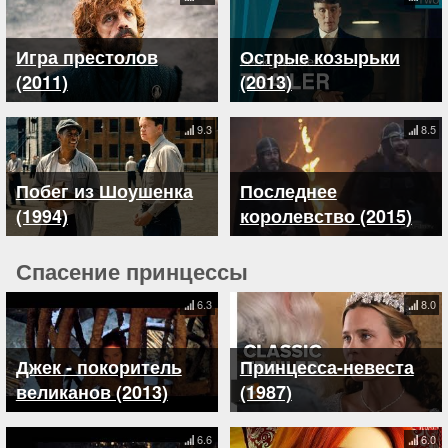
Игра престолов
Острые козырьки
(2011)
(2013)
9.3
8.5
Побег из Шоушенка
Последнее
(1994)
королевство (2015)
Спасение принцессы
6.3
8.0
Джек - покоритель
Принцесса-невеста
великанов (2013)
(1987)
6.6
6.0