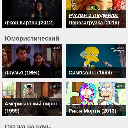
Руслан и Людмила:
Джон Картер (2012)
Перезагрузка (2018)
Юмористический
8.8
8.6
Друзья (1994)
Симпсоны (1989)
7.0
9.0
Американский пирог
(1999)
Рик и Морти (2013)
Сказка на ночь