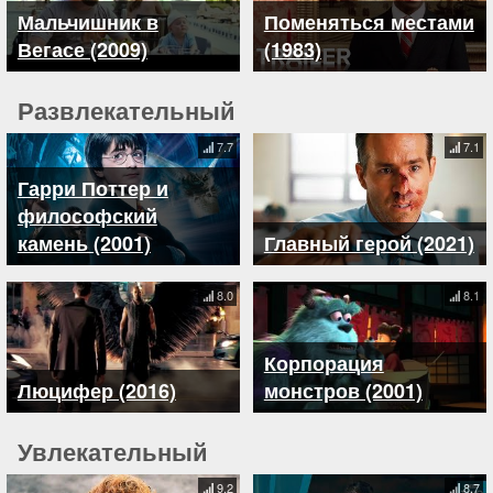
Мальчишник в
Поменяться местами
Вегасе (2009)
(1983)
Развлекательный
7.7
7.1
Гарри Поттер и
философский
камень (2001)
Главный герой (2021)
8.0
8.1
Корпорация
Люцифер (2016)
монстров (2001)
Увлекательный
9.2
8.7