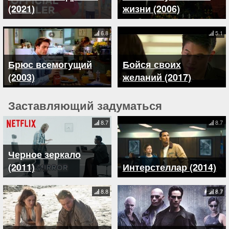
(2021)
жизни (2006)
6.8
5.1
Брюс всемогущий
Бойся своих
(2003)
желаний (2017)
Заставляющий задуматься
8.7
8.7
Черное зеркало
(2011)
Интерстеллар (2014)
8.8
8.7