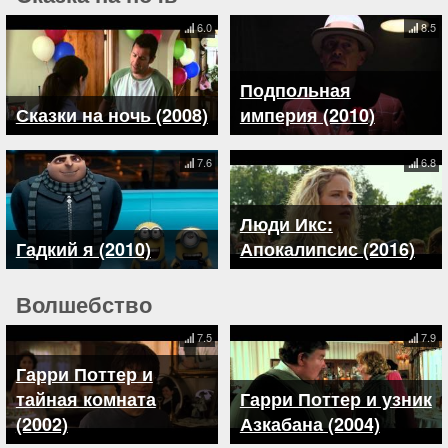
6.0
8.5
Подпольная
Сказки на ночь (2008)
империя (2010)
7.6
6.8
Люди Икс:
Гадкий я (2010)
Апокалипсис (2016)
Волшебство
7.5
7.9
Гарри Поттер и
тайная комната
Гарри Поттер и узник
(2002)
Азкабана (2004)