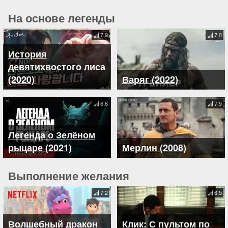
На основе легенды
7.9
7.0
История
девятихвостого лиса
(2020)
Варяг (2022)
6.6
7.9
Легенда о Зелёном
рыцаре (2021)
Мерлин (2008)
Выполнение желания
7.2
6.5
Волшебный дракон
Клик: С пультом по