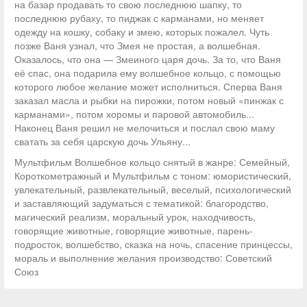
на базар продавать то свою последнюю шапку, то
последнюю рубаху, то пиджак с карманами, но меняет
одежду на кошку, собаку и змею, которых пожалел. Чуть
позже Ваня узнал, что Змея не простая, а волшебная.
Оказалось, что она — Змеиного царя дочь. За то, что Ваня
её спас, она подарила ему волшебное кольцо, с помощью
которого любое желание может исполниться. Сперва Ваня
заказал масла и рыбки на пирожки, потом новый «пинжак с
карманами», потом хоромы и паровой автомобиль...
Наконец Ваня решил не мелочиться и послал свою маму
сватать за себя царскую дочь Ульяну...
Мультфильм Волшебное кольцо снятый в жанре: Семейный,
Короткометражный и Мультфильм с тоном: юмористический,
увлекательный, развлекательный, веселый, психологический
и заставляющий задуматься с тематикой: благородство,
магический реализм, моральный урок, находчивость,
говорящие животные, говорящие животные, парень-
подросток, волшебство, сказка на ночь, спасение принцессы,
мораль и выполнение желания производство: Советский
Союз