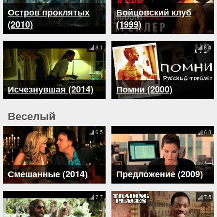
Остров проклятых
Бойцовский клуб
(2010)
(1999)
8.1
8.4
Исчезнувшая (2014)
Помни (2000)
Веселый
6.5
6.8
Смешанные (2014)
Предложение (2009)
7.7
7.5