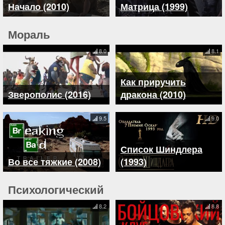
Начало (2010)
Матрица (1999)
Мораль
8.0
8.1
Как приручить
Зверополис (2016)
дракона (2010)
9.5
9.0
Список Шиндлера
Во все тяжкие (2008)
(1993)
Психологический
8.2
8.8