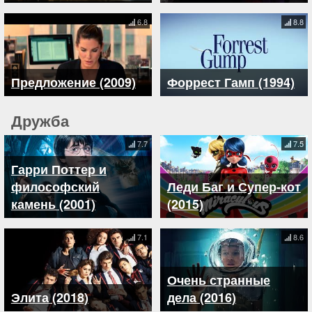
6.8
8.8
Предложение (2009)
Форрест Гамп (1994)
Дружба
7.7
7.5
Гарри Поттер и
философский
Леди Баг и Супер-кот
камень (2001)
(2015)
7.1
8.6
Очень странные
Элита (2018)
дела (2016)