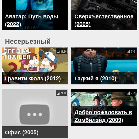
Аватар: Путь воды
Сверхъестественное
(2022)
(2005)
Несерьезный
8.9
7.6
Гравити Фолз (2012)
Гадкий я (2010)
9.0
7.5
Добро пожаловать в
Zомбилэнд (2009)
Офис (2005)