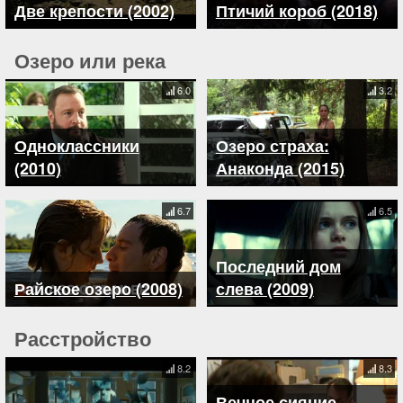
Две крепости (2002)
Птичий короб (2018)
Озеро или река
6.0
3.2
Одноклассники
Озеро страха:
(2010)
Анаконда (2015)
6.7
6.5
Последний дом
Райское озеро (2008)
слева (2009)
Расстройство
8.2
8.3
Вечное сияние