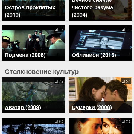
Остров проклятых
чистого разума
(2010)
(2004)
7.7
7.0
Подмена (2008)
Обливион (2013)
Столкновение культур
7.9
5.4
Аватар (2009)
Сумерки (2008)
8.0
7.2