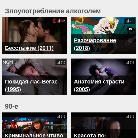
Злоупотребление алкоголем
8.5
7.2
Разочарование
Бесстыжие (2011)
(2018)
7.5
7.6
Покидая Лас-Вегас
Анатомия страсти
(1995)
(2005)
90-е
8.8
8.3
Криминальное чтиво
Красота по-