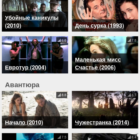
Убойные каникулы
(2010)
День сурка (1993)
6.6
7.8
Маленькая мисс
Евротур (2004)
Счастье (2006)
Авантюра
8.8
8.3
Начало (2010)
Чужестранка (2014)
7.5
8.4