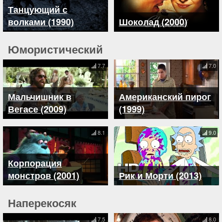
Танцующий с
волками (1990)
Шоколад (2000)
Юмористический
7.7
7.0
Мальчишник в
Американский пирог
Вегасе (2009)
(1999)
8.1
9.0
Корпорация
монстров (2001)
Рик и Морти (2013)
Наперекосяк
7.5
8.0