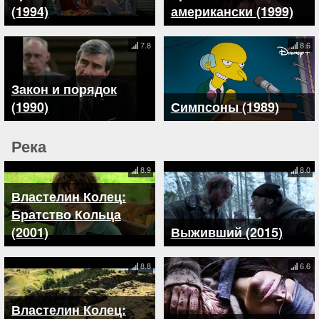
(1994)
американски (1999)
7.8
8.6
Закон и порядок
(1990)
Симпсоны (1989)
Река
8.9
8.0
Властелин Колец:
Братство Кольца
(2001)
Выживший (2015)
8.8
6.6
Властелин Колец: