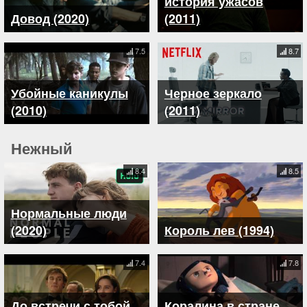
история ужасов
Довод (2020)
(2011)
7.5
8.7
Убойные каникулы
Черное зеркало
(2010)
(2011)
Нежный
8.4
8.5
Нормальные люди
(2020)
Король лев (1994)
7.4
7.8
До встречи с тобой
Коралина в стране