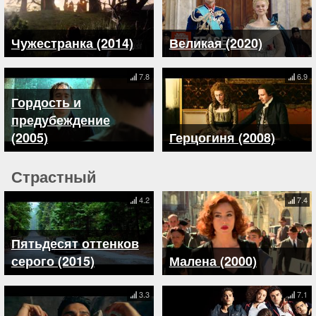
Чужестранка (2014)
Великая (2020)
7.8
6.9
Гордость и
предубеждение
(2005)
Герцогиня (2008)
Страстный
4.2
7.4
Пятьдесят оттенков
серого (2015)
Малена (2000)
3.3
7.1