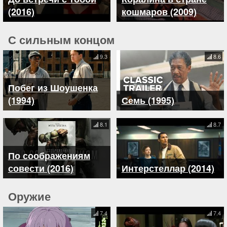
(2016)
кошмаров (2009)
С сильным концом
9.3
8.6
Побег из Шоушенка
(1994)
Семь (1995)
8.1
8.7
По соображениям
совести (2016)
Интерстеллар (2014)
Оружие
7.4
7.4