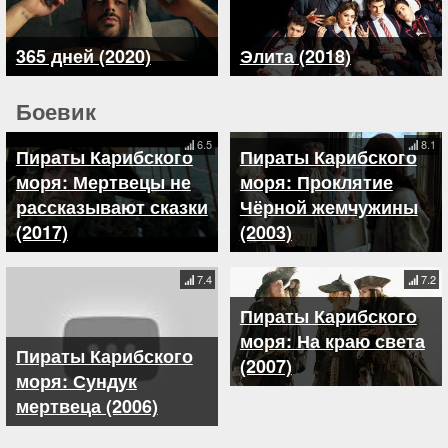
365 дней (2020)
Элита (2018)
Боевик
6.5
8.1
Пираты Карибского
Пираты Карибского
моря: Мертвецы не
моря: Проклятие
рассказывают сказки
Чёрной жемчужины
(2017)
(2003)
7.4
7.2
Пираты Карибского
моря: На краю света
Пираты Карибского
(2007)
моря: Сундук
мертвеца (2006)