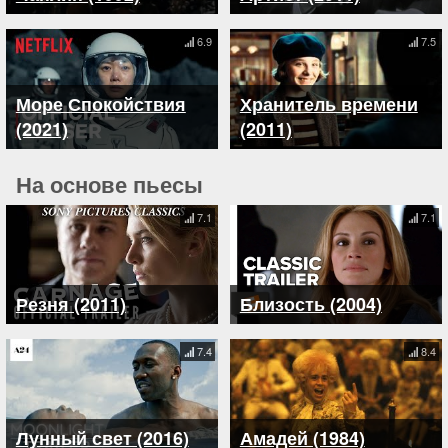
6.9
7.5
Море Спокойствия
Хранитель времени
(2021)
(2011)
На основе пьесы
7.1
7.1
Резня (2011)
Близость (2004)
7.4
8.4
Лунный свет (2016)
Амадей (1984)