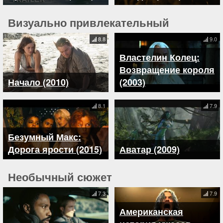
Визуально привлекательный
8.8
9.0
Властелин Колец:
Возвращение короля
Начало (2010)
(2003)
8.1
7.9
Безумный Макс:
Дорога ярости (2015)
Аватар (2009)
Необычный сюжет
7.3
7.9
Американская