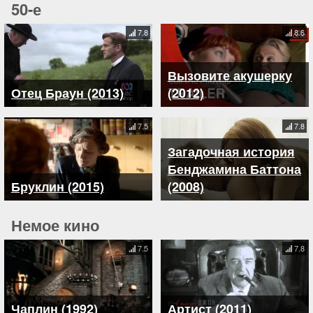
50-е
7.8
8.6
Вызовите акушерку
Отец Браун (2013)
(2012)
7.5
7.8
Загадочная история
Бенджамина Баттона
Бруклин (2015)
(2008)
Немое кино
7.5
7.8
Чаплин (1992)
Артист (2011)