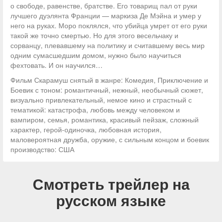
о свободе, равенстве, братстве. Его товарищ пал от руки
лучшего дуэлянта Франции — маркиза Де Мэйна и умер у
него на руках. Моро поклялся, что убийца умрет от его руки
такой же точно смертью. Но для этого весельчаку и
сорванцу, плевавшему на политику и считавшему весь мир
одним сумасшедшим домом, нужно было научиться
фехтовать. И он научился…
Фильм Скарамуш снятый в жанре: Комедия, Приключение и
Боевик с тоном: романтичный, нежный, необычный сюжет,
визуально привлекательный, немое кино и страстный с
тематикой: катастрофа, любовь между человеком и
вампиром, семья, романтика, красивый пейзаж, сложный
характер, герой-одиночка, любовная история,
маловероятная дружба, оружие, с сильным концом и боевик
производство: США
Смотреть трейлер на
русском языке