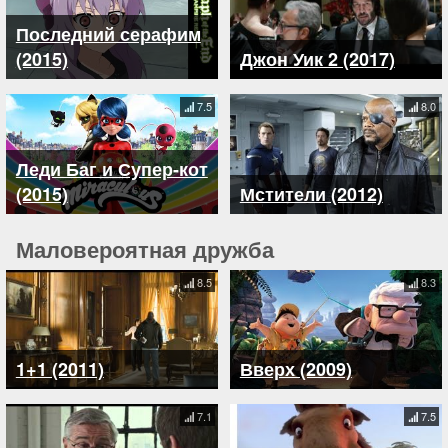
Последний серафим
(2015)
Джон Уик 2 (2017)
7.5
8.0
Леди Баг и Супер-кот
(2015)
Мстители (2012)
Маловероятная дружба
8.5
8.3
1+1 (2011)
Вверх (2009)
7.1
7.5