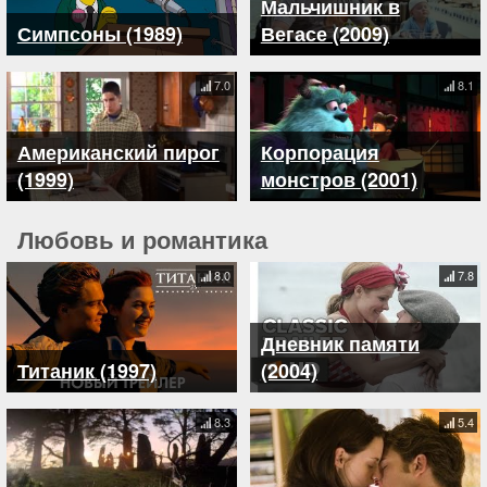
Мальчишник в
Симпсоны (1989)
Вегасе (2009)
7.0
8.1
Американский пирог
Корпорация
(1999)
монстров (2001)
Любовь и романтика
8.0
7.8
Дневник памяти
Титаник (1997)
(2004)
8.3
5.4