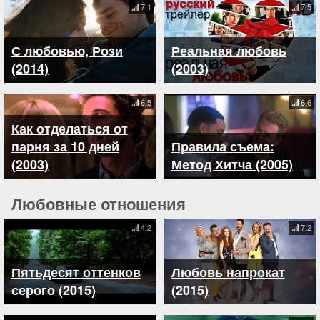
7.1
7.5
С любовью, Рози
Реальная любовь
(2014)
(2003)
6.5
6.6
Как отделаться от
парня за 10 дней
Правила съема:
(2003)
Метод Хитча (2005)
Любовные отношения
4.2
7.2
Пятьдесят оттенков
Любовь напрокат
серого (2015)
(2015)