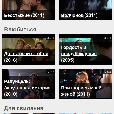
Бесстыжие (2011)
Волчонок (2011)
Влюбиться
7.4
7.8
Гордость и
До встречи с тобой
предубеждение
(2016)
(2005)
7.7
6.4
Рапунцель:
Запутанная история
Притворись моей
(2010)
женой (2011)
Для свидания