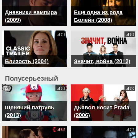
Дневники вампира
Еще одна из рода
(2009)
Болейн (2008)
7.1
6.3
Близость (2004)
Значит, война (2012)
Полусерьезный
6.1
7.0
Щенячий патруль
Дьявол носит Prada
(2013)
(2006)
8.5
7.7