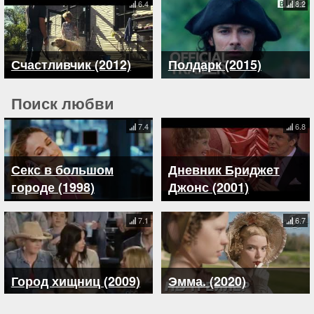
6.4
8.2
Счастливчик (2012)
Полдарк (2015)
Поиск любви
7.4
6.8
Секс в большом
Дневник Бриджет
городе (1998)
Джонс (2001)
7.1
6.7
Город хищниц (2009)
Эмма. (2020)