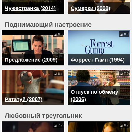
Чужестранка (2014)
Сумерки (2008)
Поднимающий настроение
6.8
8.8
Предложение (2009)
Форрест Гамп (1994)
8.1
7.0
Отпуск по обмену
Рататуй (2007)
(2006)
Любовный треугольник
7.7
6.7