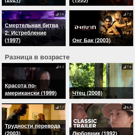
3.6
7.2
Смертельная битва
2: Истребление
(1997)
Онг Бак (2003)
Разница в возрасте
8.3
7.6
Красота по-
американски (1999)
Чтец (2008)
7.7
6.8
Трудности перевода
(2003)
Любовник (1992)