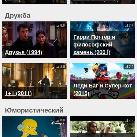
Дружба
8.8
7.7
Гарри Поттер и
философский
Друзья (1994)
камень (2001)
8.5
7.5
Леди Баг и Супер-кот
1+1 (2011)
(2015)
Юмористический
8.6
7.7