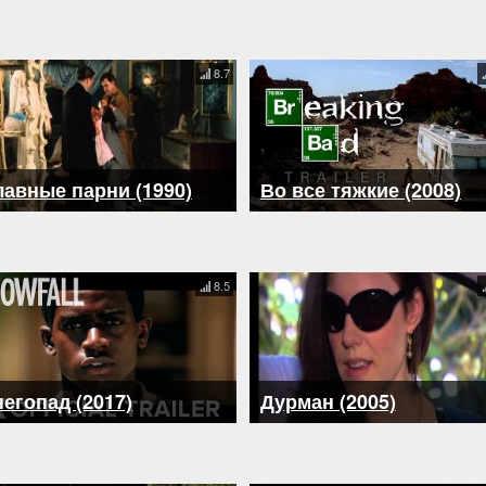
8.7
авные парни (1990)
Во все тяжкие (2008)
8.5
егопад (2017)
Дурман (2005)