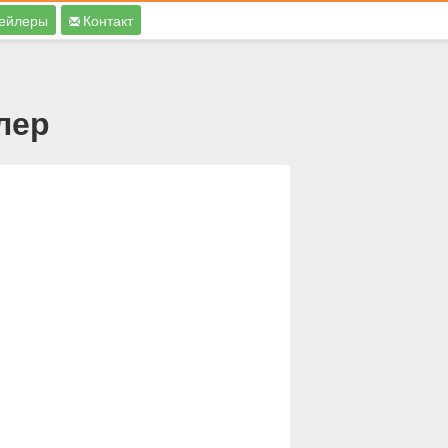
ейлеры
Контакт
лер