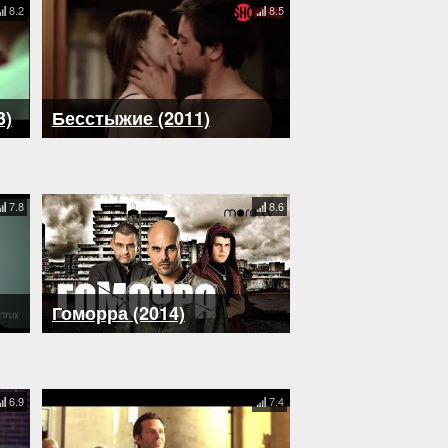
8.2
8.5
3)
Бесстыжие (2011)
7.8
8.6
Гоморра (2014)
6.9
7.4