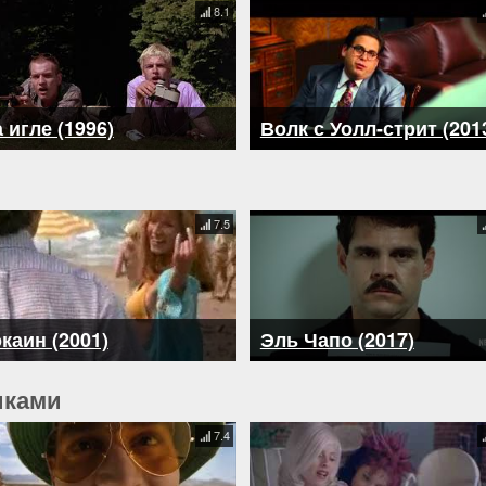
8.1
 игле (1996)
Волк с Уолл-стрит (201
7.5
каин (2001)
Эль Чапо (2017)
иками
7.4