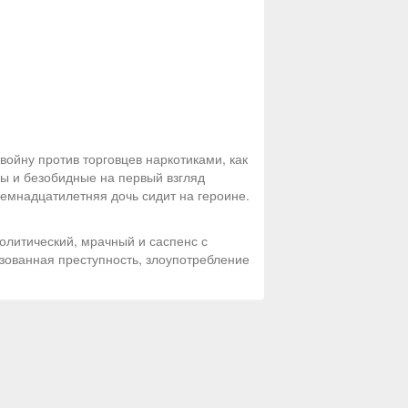
ойну против торговцев наркотиками, как
ы и безобидные на первый взгляд
семнадцатилетняя дочь сидит на героине.
олитический, мрачный и саспенс с
изованная преступность, злоупотребление