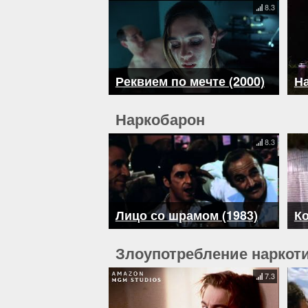
8.3
Реквием по мечте (2000)
На
Наркобарон
8.3
Лицо со шрамом (1983)
Ко
Злоупотребление наркот
7.3