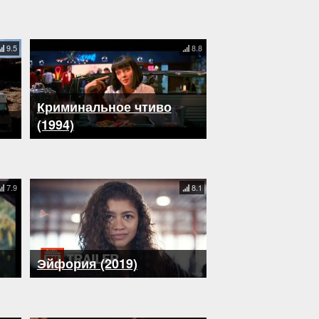
9.5
8.8
Криминальное чтиво
(1994)
7.9
8.1
Эйфория (2019)