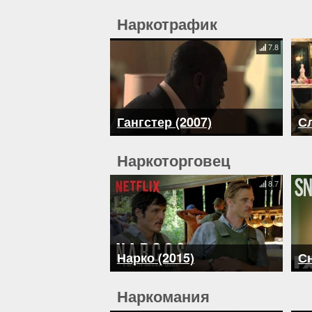
Наркотрафик
7.8
Гангстер (2007)
Сл
Наркоторговец
8.7
Нарко (2015)
Сн
Наркомания