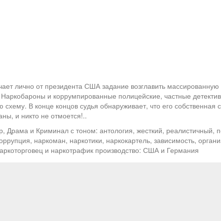
ает лично от президента США задание возглавить массированную в
 Наркобароны и коррумпированные полицейские, частные детектив
 схему. В конце концов судья обнаруживает, что его собственная 
ы, и никто не отмоется!..
 Драма и Криминал с тоном: антология, жесткий, реалистичный, п
коррупция, наркоман, наркотики, наркокартель, зависимость, орган
наркоторговец и наркотрафик производство: США и Германия