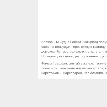
Верховный Судья Роберт Уэйкфилд получ
саранча ползущих через южную границу.
домохозяйки выстраиваются в запутанную
Но карты уже сданы, распоряжения сделан
Фильм Траффик снятый в жанре: Триллер,
тематикой: мексиканский наркокартель, 
наркотиками, наркобарон, наркомания, 